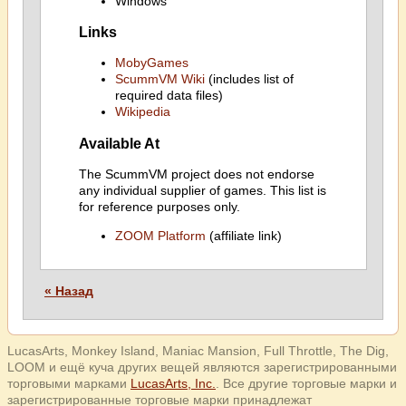
Windows
Links
MobyGames
ScummVM Wiki
(includes list of
required data files)
Wikipedia
Available At
The ScummVM project does not endorse
any individual supplier of games. This list is
for reference purposes only.
ZOOM Platform
(affiliate link)
« Назад
LucasArts, Monkey Island, Maniac Mansion, Full Throttle, The Dig,
LOOM и ещё куча других вещей являются зарегистрированными
торговыми марками
LucasArts, Inc.
. Все другие торговые марки и
зарегистрированные торговые марки принадлежат