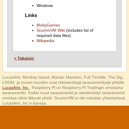
Windows
Links
MobyGames
ScummVM Wiki
(includes list of
required data files)
Wikipedia
« Takaisin
LucasArts, Monkey Island, Maniac Mansion, Full Throttle, The Dig,
LOOM, ja monet muutkin ovat rekisteröityjä tavaramerkkejä yhtiölle
LucasArts, Inc.
. Raspberry Pi on Raspberry Pi Tradingin omistama
tavaramerkki. Kaikki muut tavaramerkit ja rekisteröidyt tavaramerkit
omistaa niihin liittyvät yhtiöt. ScummVM ei ole missään yhteistyössä
LucasArts, Inc:n kanssa.