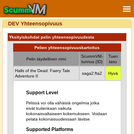
DEV Yhteensopivuus
Yksityiskohdat pelin yhteensopivuudesta
Pelien yhteensopivuuskartoitus
ScummVM-
Tuen
Pelin täydellinen nimi
tunnus (ID)
taso
Halls of the Dead: Faery Tale
saga2:fta2
Hyvä
Adventure II
Support Level
Pelissä voi olla vähäisiä ongelmia jotka
eivät kuitenkaan vaikuta
kokonaisvaltaiseen kokemukseen. Voidaan
pelata kokonaisuudessaan lävitse.
Supported Platforms