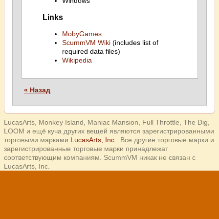
Windows
Links
MobyGames
ScummVM Wiki
(includes list of
required data files)
Wikipedia
« Назад
LucasArts, Monkey Island, Maniac Mansion, Full Throttle, The Dig,
LOOM и ещё куча других вещей являются зарегистрированными
торговыми марками
LucasArts, Inc.
. Все другие торговые марки и
зарегистрированные торговые марки принадлежат
соответствующим компаниям. ScummVM никак не связан с
LucasArts, Inc.