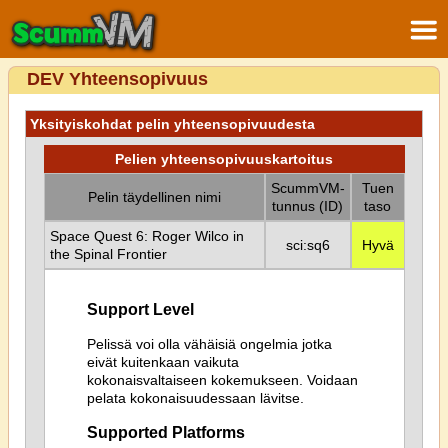
DEV Yhteensopivuus
Yksityiskohdat pelin yhteensopivuudesta
Pelien yhteensopivuuskartoitus
ScummVM-
Tuen
Pelin täydellinen nimi
tunnus (ID)
taso
Space Quest 6: Roger Wilco in
sci:sq6
Hyvä
the Spinal Frontier
Support Level
Pelissä voi olla vähäisiä ongelmia jotka
eivät kuitenkaan vaikuta
kokonaisvaltaiseen kokemukseen. Voidaan
pelata kokonaisuudessaan lävitse.
Supported Platforms