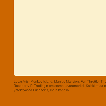
LucasArts, Monkey Island, Maniac Mansion, Full Throttle, The
Raspberry Pi Tradingin omistama tavaramerkki. Kaikki muut tav
yhteistyössä LucasArts, Inc:n kanssa.