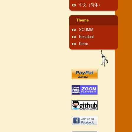
中文（简体）
Theme
SCUMM
Residual
Retro