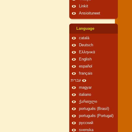
Linkit
Ansioituneet
Language
català
Deutsch
Ελληνικά
English
español
français
עברית
magyar
italiano
ქართული
português (Brasil)
português (Portugal)
русский
svenska