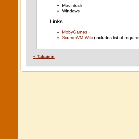
Macintosh
Windows
Links
MobyGames
ScummVM Wiki
(includes list of require
« Takaisin