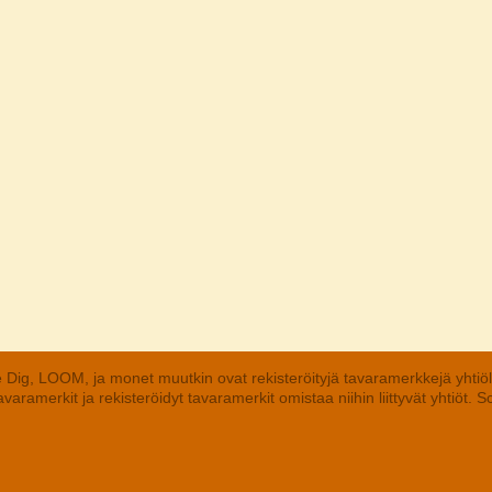
 Dig, LOOM, ja monet muutkin ovat rekisteröityjä tavaramerkkejä yhtiö
aramerkit ja rekisteröidyt tavaramerkit omistaa niihin liittyvät yhtiöt