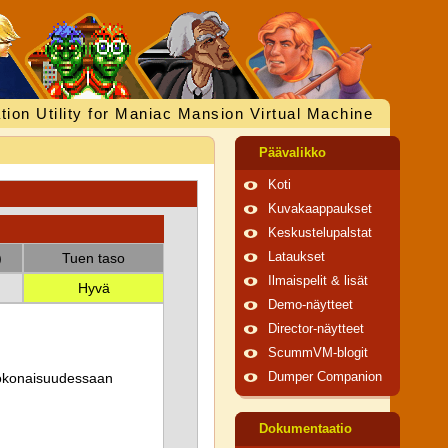
tion Utility for Maniac Mansion Virtual Machine
Päävalikko
Koti
Kuvakaappaukset
Keskustelupalstat
)
Tuen taso
Lataukset
Ilmaispelit & lisät
Hyvä
Demo-näytteet
Director-näytteet
ScummVM-blogit
 kokonaisuudessaan
Dumper Companion
Dokumentaatio