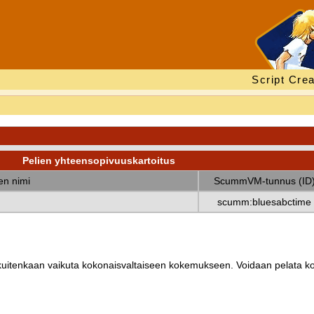
Script Crea
Pelien yhteensopivuuskartoitus
nen nimi
ScummVM-tunnus (ID
scumm:bluesabctime
ät kuitenkaan vaikuta kokonaisvaltaiseen kokemukseen. Voidaan pelata