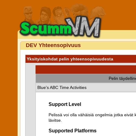
DEV Yhteensopivuus
Yksityiskohdat pelin yhteensopivuudesta
Pelin täydelli
Blue's ABC Time Activities
Support Level
Pelissä voi olla vähäisiä ongelmia jotka eiv
lävitse.
Supported Platforms