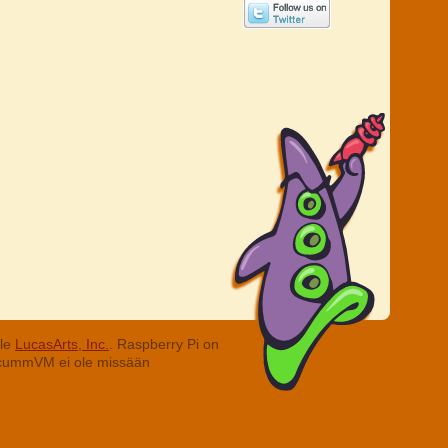
lle
LucasArts, Inc.
. Raspberry Pi on
. ScummVM ei ole missään