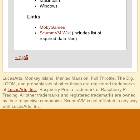
Macintosh
Windows
Links
MobyGames
ScummVM Wiki
(includes list of
required data files)
« უკან
LucasArts, Monkey Island, Maniac Mansion, Full Throttle, The Dig,
LOOM, and probably lots of other things are registered trademarks
of
LucasArts, Inc.
. Raspberry Pi is a trademark of Raspberry Pi
Trading. All other trademarks and registered trademarks are owned
by their respective companies. ScummVM is not affiliated in any way
with LucasArts, Inc.