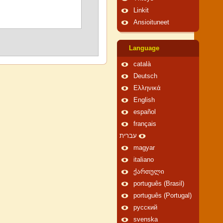
Linkit
Ansioituneet
Language
català
Deutsch
Ελληνικά
English
español
français
עברית
magyar
italiano
ქართული
português (Brasil)
português (Portugal)
русский
svenska