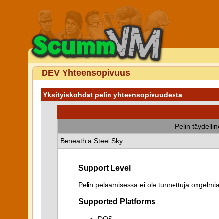
DEV Yhteensopivuus
Yksityiskohdat pelin yhteensopivuudesta
Pelin täydelli
Beneath a Steel Sky
Support Level
Pelin pelaamisessa ei ole tunnettuja ongelmia
Supported Platforms
DOS