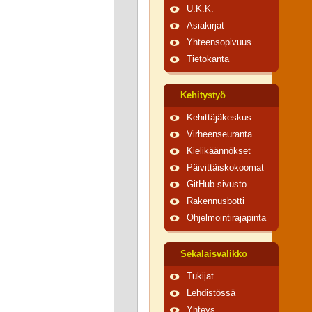
U.K.K.
Asiakirjat
Yhteensopivuus
Tietokanta
Kehitystyö
Kehittäjäkeskus
Virheenseuranta
Kielikäännökset
Päivittäiskokoomat
GitHub-sivusto
Rakennusbotti
Ohjelmointirajapinta
Sekalaisvalikko
Tukijat
Lehdistössä
Yhteys