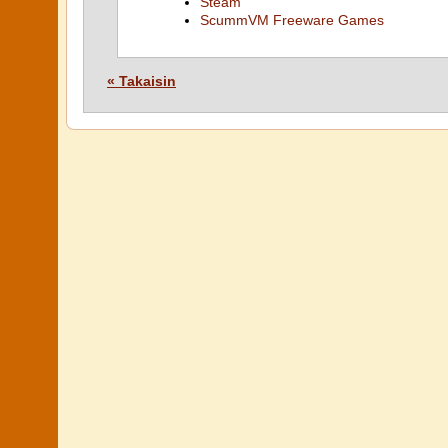
Steam
ScummVM Freeware Games
« Takaisin