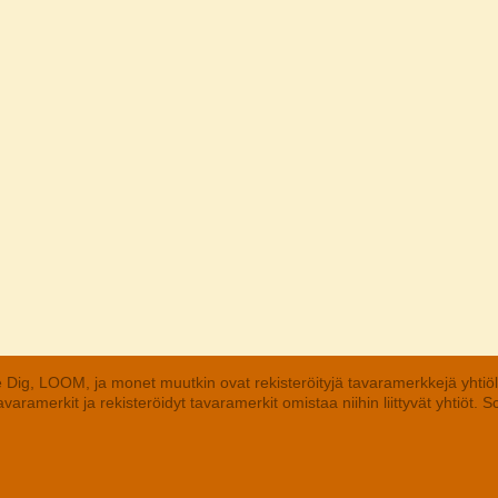
 Dig, LOOM, ja monet muutkin ovat rekisteröityjä tavaramerkkejä yhtiö
aramerkit ja rekisteröidyt tavaramerkit omistaa niihin liittyvät yhtiöt