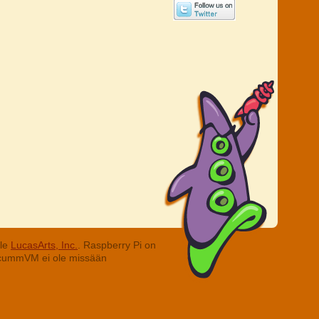
lle
LucasArts, Inc.
. Raspberry Pi on
. ScummVM ei ole missään