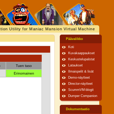
tion Utility for Maniac Mansion Virtual Machine
Päävalikko
Koti
Kuvakaappaukset
Keskustelupalstat
)
Tuen taso
Lataukset
Ilmaispelit & lisät
Erinomainen
Demo-näytteet
Director-näytteet
ScummVM-blogit
Dumper Companion
Dokumentaatio