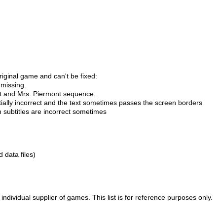
riginal game and can't be fixed:
 missing.
urt and Mrs. Piermont sequence.
tially incorrect and the text sometimes passes the screen borders
n subtitles are incorrect sometimes
d data files)
ividual supplier of games. This list is for reference purposes only.