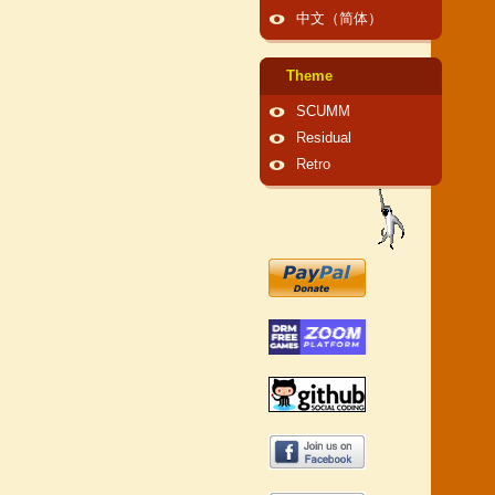
中文（简体）
Theme
SCUMM
Residual
Retro