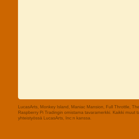
LucasArts, Monkey Island, Maniac Mansion, Full Throttle, The
Raspberry Pi Tradingin omistama tavaramerkki. Kaikki muut tav
yhteistyössä LucasArts, Inc:n kanssa.