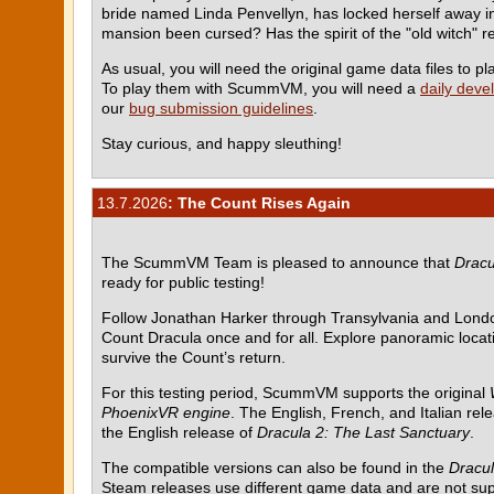
bride named Linda Penvellyn, has locked herself away in 
mansion been cursed? Has the spirit of the "old witch" re
As usual, you will need the original game data files to
To play them with ScummVM, you will need a
daily deve
our
bug submission guidelines
.
Stay curious, and happy sleuthing!
13.7.2026
: The Count Rises Again
The ScummVM Team is pleased to announce that
Dracu
ready for public testing!
Follow Jonathan Harker through Transylvania and Londo
Count Dracula once and for all. Explore panoramic locati
survive the Count’s return.
For this testing period, ScummVM supports the original
PhoenixVR engine
. The English, French, and Italian rel
the English release of
Dracula 2: The Last Sanctuary
.
The compatible versions can also be found in the
Dracul
Steam releases use different game data and are not su