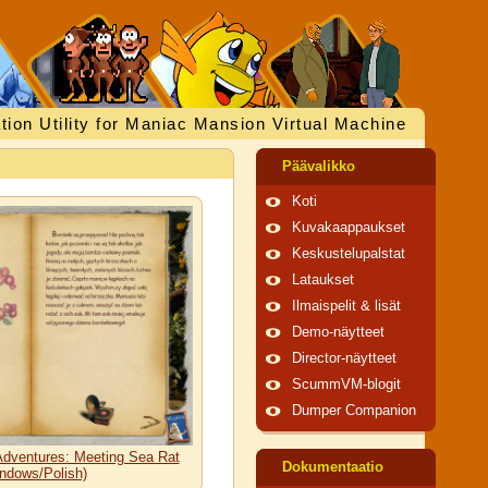
tion Utility for Maniac Mansion Virtual Machine
Päävalikko
Koti
Kuvakaappaukset
Keskustelupalstat
Lataukset
Ilmaispelit & lisät
Demo-näytteet
Director-näytteet
ScummVM-blogit
Dumper Companion
Adventures: Meeting Sea Rat
Dokumentaatio
ndows/Polish)