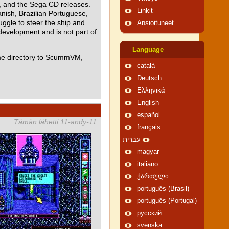
e, and the Sega CD releases.
Linkit
nish, Brazilian Portuguese,
ggle to steer the ship and
Ansioituneet
 development and is not part of
Language
me directory to ScummVM,
català
Deutsch
Ελληνικά
English
español
Tämän lähetti 11-andy-11
français
עברית
magyar
italiano
ქართული
português (Brasil)
português (Portugal)
русский
svenska