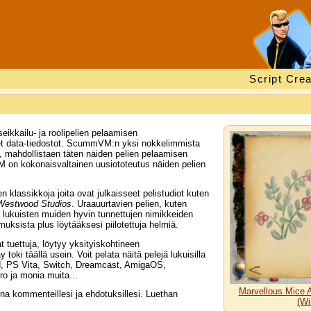
Script Crea
ikkailu- ja roolipelien pelaamisen
äiset data-tiedostot. ScummVM:n yksi nokkelimmista
t, mahdollistaen täten näiden pelien pelaamisen
mVM on kokonaisvaltainen uusiototeutus näiden pelien
klassikkoja joita ovat julkaisseet pelistudiot kuten
Westwood Studios
. Uraauurtavien pelien, kuten
lukuisten muiden hyvin tunnettujen nimikkeiden
uksista plus löytääksesi piilotettuja helmiä.
at tuettuja, löytyy yksityiskohtineen
oki täällä usein. Voit pelata näitä pelejä lukuisilla
id, PS Vita, Switch, Dreamcast, AmigaOS,
 ja monia muita...
Marvellous Mice 
nna kommenteillesi ja ehdotuksillesi. Luethan
(Wi