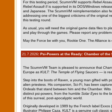
For this testing period, ScummVM supports
Rebel Assau
Rebel Assault II
is supported in its DOS/Windows release 
and Japanese. The ScummVM reimplementation also featur
addressing one of the biggest criticisms of the original r
this testing round.
As usual, you will need the original game data files to pla
and play through the games. Please report any proble
May the Force be with you, Rookie One. The Alliance is 
21.7.2026
: Psi-Powers at the Ready: Chamber of the 
The ScummVM Team is pleased to announce that
Chamb
Europe as
KULT: The Temple of Flying Saucers
— is rea
Step into the boots of Raven, a young man gifted with p
alien priestess. His companion, Sci-Fi, has been capture
Ordeals that stand between him and the Chamber. Wits al
distinct psi-powers, from the humble
Solar Eyes
to the b
of this surreal, post-apocalyptic world.
Originally developed in 1989 by the French label Exxos (
illustrator Philippe Caza, KULT is a genuine cult class