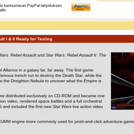
lla kannustavan PayPal-lahjoituksen,
lle.
t I & II Ready for Testing
Wars: Rebel Assault
and
Star Wars: Rebel Assault II: The
 Alliance in a galaxy far, far away. The first game
 famous trench run to destroy the Death Star, while the
nto the Dreighton Nebula to uncover what the Empire is
ame distributed exclusively on CD-ROM and became one
ion video, rendered space battles and a full orchestral
5 and included the first new
Star Wars
live action video
UMM engine more commonly used for point-and-click adventure games