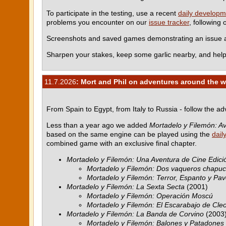
To participate in the testing, use a recent
daily developm
problems you encounter on our
issue tracker
, following
Screenshots and saved games demonstrating an issue ar
Sharpen your stakes, keep some garlic nearby, and help
11.7.2026
: Mort and Phil on adventures around the w
From Spain to Egypt, from Italy to Russia - follow the a
Less than a year ago we added
Mortadelo y Filemón: Av
based on the same engine can be played using the
dail
combined game with an exclusive final chapter.
Mortadelo y Filemón: Una Aventura de Cine Edició
Mortadelo y Filemón: Dos vaqueros chapu
Mortadelo y Filemón: Terror, Espanto y Pav
Mortadelo y Filemón: La Sexta Secta
(2001)
Mortadelo y Filemón: Operación Moscú
Mortadelo y Filemón: El Escarabajo de Cle
Mortadelo y Filemón: La Banda de Corvino
(2003
Mortadelo y Filemón: Balones y Patadones