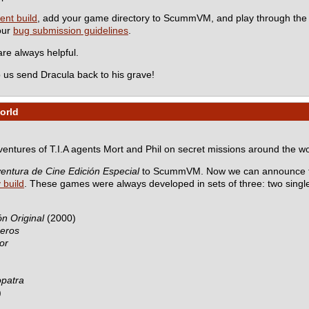
ent build
, add your game directory to ScummVM, and play through the
 our
bug submission guidelines
.
e always helpful.
 us send Dracula back to his grave!
orld
dventures of T.I.A agents Mort and Phil on secret missions around the wo
entura de Cine Edición Especial
to ScummVM. Now we can announce th
y build
. These games were always developed in sets of three: two sing
n Original
(2000)
ceros
or
opatra
)