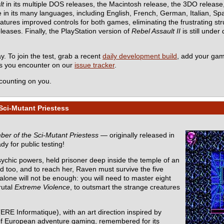
lt
in its multiple DOS releases, the Macintosh release, the 3DO releas
in its many languages, including English, French, German, Italian, Spa
es improved controls for both games, eliminating the frustrating stru
eleases. Finally, the PlayStation version of
Rebel Assault II
is still under
y. To join the test, grab a recent
daily development build
, add your ga
ms you encounter on our
issue tracker
.
counting on you.
Sci-Mutant Priestess
er of the Sci-Mutant Priestess
— originally released in
dy for public testing!
sychic powers, held prisoner deep inside the temple of an
d too, and to reach her, Raven must survive the five
one will not be enough: you will need to master eight
rutal
Extreme Violence
, to outsmart the strange creatures
ERE Informatique), with an art direction inspired by
ic of European adventure gaming, remembered for its