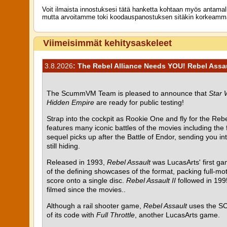
Voit ilmaista innostuksesi tätä hanketta kohtaan myös antama
mutta arvoitamme toki koodauspanostuksen sitäkin korkeamma
Viimeisimmät kehitysaskeleet
3.8.2026
: The Rebel Alliance Needs YOU! Rebel Assaul
The ScummVM Team is pleased to announce that
Star 
Hidden Empire
are ready for public testing!
Strap into the cockpit as Rookie One and fly for the Rebel
features many iconic battles of the movies including the
sequel picks up after the Battle of Endor, sending you i
still hiding.
Released in 1993,
Rebel Assault
was LucasArts' first g
of the defining showcases of the format, packing full-mot
score onto a single disc.
Rebel Assault II
followed in 199
filmed since the movies..
Although a rail shooter game,
Rebel Assault
uses the SC
of its code with
Full Throttle
, another LucasArts game.