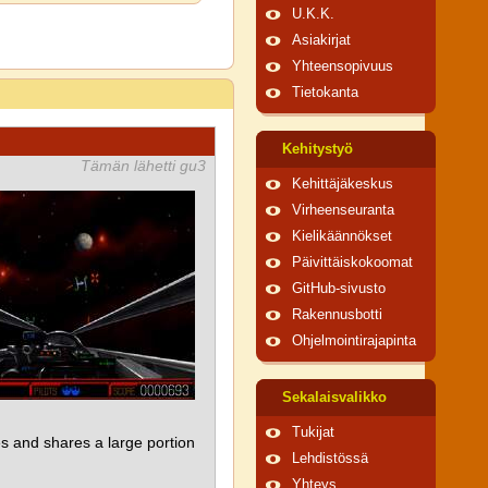
U.K.K.
Asiakirjat
Yhteensopivuus
Tietokanta
Kehitystyö
Tämän lähetti gu3
Kehittäjäkeskus
Virheenseuranta
Kielikäännökset
Päivittäiskokoomat
GitHub-sivusto
Rakennusbotti
Ohjelmointirajapinta
Sekalaisvalikko
Tukijat
 and shares a large portion
Lehdistössä
Yhteys