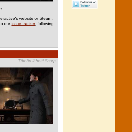
t.
teractive's website or Steam.
 to our
issue tracker
, following
Tämän lähetti Scorp