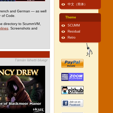
中文（简体）
 French and German — as well
 of Code.
Theme
me directory to ScummVM,
SCUMM
lines
. Screenshots and
Residual
Retro
Tämän lähetti bluegr