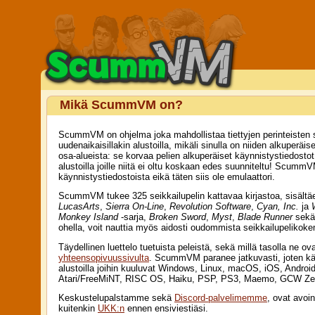
Mikä ScummVM on?
ScummVM on ohjelma joka mahdollistaa tiettyjen perinteisten se
uudenaikaisillakin alustoilla, mikäli sinulla on niiden alkuper
osa-alueista: se korvaa pelien alkuperäiset käynnistystiedosto
alustoilla joille niitä ei oltu koskaan edes suunniteltu! Scum
käynnistystiedostoista eikä täten siis ole emulaattori.
ScummVM tukee 325 seikkailupelin kattavaa kirjastoa, sisältäen 
LucasArts
,
Sierra On-Line
,
Revolution Software
,
Cyan, Inc.
ja
Monkey Island
-sarja,
Broken Sword
,
Myst
,
Blade Runner
sekä 
ohella, voit nauttia myös aidosti oudommista seikkailupelikokem
Täydellinen luettelo tuetuista peleistä, sekä millä tasolla ne ov
yhteensopivuussivulta
. ScummVM paranee jatkuvasti, joten käy t
alustoilla joihin kuuluvat Windows, Linux, macOS, iOS, Andro
Atari/FreeMiNT, RISC OS, Haiku, PSP, PS3, Maemo, GCW Zero
Keskustelupalstamme sekä
Discord-palvelimemme
, ovat avoi
kuitenkin
UKK:n
ennen ensiviestiäsi.