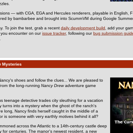
zzles.
rsions — with CGA, EGA and Hercules renderers, playable in English,
eered by bambarbee and brought into ScummVM during Google Summer
y. To join the test, grab a recent
daily development build
, add your ga
s you encounter on our
issue tracker
, following our
bug submission guide
.
 Mysteries
 Nancy's shoes and follow the clues... We are pleased to
from the long-running
Nancy Drew
adventure game
s teenage detective trades city sleuthing for a vacation
y turns into a mystery when the ghost of the ranch's
e long, Nancy finds herself caught in the middle of a
r is someone with very earthly motives behind it all?
mmoned across the Atlantic to a 14th-century castle deep
ly for centuries. The manor's newest resident, a new