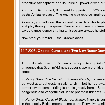
dreamlike atmosphere and its unusual, power-driven pu
For this testing period, ScummVM supports the DOS ve
as the Amiga releases. The engine was reverse-engin
As usual, you will need the original game data files to pla
and play through the game. Please report any problem
saved games demonstrating an issue are always helpful
Now steel your mind — the Ordeals await.
14.7.2026
: Ghosts, Curses, and Two New Nancy Drew
The trail leads onward! It's time once again to step into
announce that ScummVM now supports two more titles 
series.
In
Nancy Drew: The Secret of Shadow Ranch
, the famou
out west at a real western-style ranch — but her getawa
former owner comes riding in on his ghostly horse. Befor
dangerous and vengeful plot. Is the phantom rider real, o
In
Nancy Drew: Curse of Blackmoor Manor
, Nancy is su
in the spooky British moors, home to the Penvellyn fami