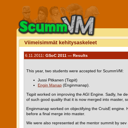
Viimeisimmät kehitysaskeleet
6.11.2011
: GSoC 2011 — Results
This year, two students were accepted for ScummVM:
Jussi Pitkanen (Tiqpit)
Engin Manap
(Enginmanap).
Tiqpit worked on improving the AGI Engine. Sadly, he dec
of such good quality that it is now merged into master,
Enginmanap worked on objectifying the CruisE engine. He
before a final merge into master.
We were also represented at the mentor summit by sev