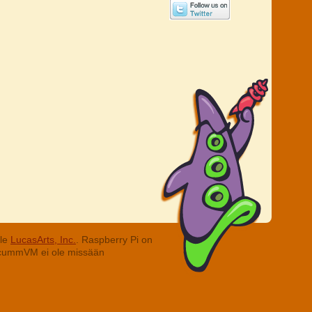
lle
LucasArts, Inc.
. Raspberry Pi on
. ScummVM ei ole missään