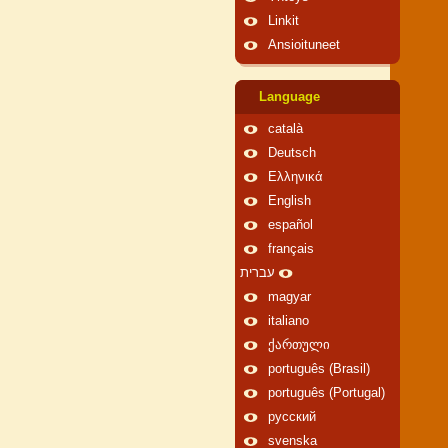
Linkit
Ansioituneet
Language
català
Deutsch
Ελληνικά
English
español
français
עברית
magyar
italiano
ქართული
português (Brasil)
português (Portugal)
русский
svenska