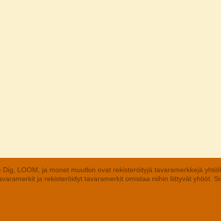
 Dig, LOOM, ja monet muutkin ovat rekisteröityjä tavaramerkkejä yhtiö
aramerkit ja rekisteröidyt tavaramerkit omistaa niihin liittyvät yhtiöt