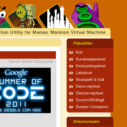
tion Utility for Maniac Mansion Virtual Machine
Päävalikko
Koti
Kuvakaappaukset
Tämän lähetti Strangerke
Keskustelupalstat
Lataukset
Ilmaispelit & lisät
Demo-näytteet
Director-näytteet
ScummVM-blogit
Dumper Companion
Dokumentaatio