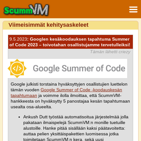
Viimeisimmät kehitysaskeleet
9.5.2023
: Googlen kesäkoodauksen tapahtuma Summer
of Code 2023 – toivotahan osallistujamme tervetulleiksi!
Tämän lähetti criezy
Google julkisti torstaina hyväksyttyjen osallistujien luettelon
tämän vuoden
Google Summer of Code -koodauskesän
tapahtumaan
ja voimme ilolla ilmoittaa, että ScummVM-
hankkeesta on hyväksytty 5 panostajaa kesän tapahtumaan
usealta osa-alueelta.
Ankush Dutt työstää automatisoitua järjestelmää jolla
pakataan ilmaispelejä ScummVM:n monille tuetuille
alustoille. Hanke pitää sisällään kaksi päätavoitetta:
auttaa pelien yksittäispakettien luomisessa jotka
toimitetaan ScummVM:n kera, sekä uusi