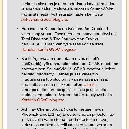
mekanismiasetus joka mahdollistaa käyttäjien ladata-
ja asentaa näitä ilmaispelejä suoraan ScummVM:n
käynnistimestä. Voit seurata näiden kehitystä
Ankush:in GSoC-blogista
.
Harishankar Kumar tulee työstämään Director 4 -
yhteensopivuutta. Tavoitteena on saavuttaa täysi tuki
Total Distortion & The Journeyman Project -
hankkeille. Tämän kehitystä taas voit seurata
Harishankar:in GSoC-blogissa
.
Kartik Agarwala:n (tunnetaan myös nimellä
hax0kartik) työsarkaa tulee olemaan CRAB-moottorin
porttaaminen ScummVM:lle. CRAB-moottorin kehitti
pelitalo Pyrodactyl Games ja sitä käytettiin
muutamassa tuo studion julkaisemassa pelissä,
huomattavimman nimikkeen ollen
Unrest
,
tarinapainotteinen roolipeliseikkailu joka sijoittuu
muinaiseen Intiaan. Seuraa tämän kehitysvaiheita
Kartik:in GSoC-blogissa
.
Abhinav Chennubhotla (joka tunnetaan myös
PhoenixFlame101:nä) tulee tekemään järjestelmää
jonka avulla varmistetaan pelitiedostojen eheys,
tarkistussummien oikeellistamisen kautta verraten