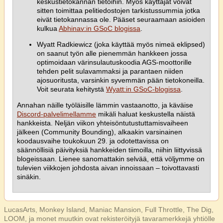
keskustietokannan tietoihin. Myös käyttäjät voivat
sitten toimittaa pelitiedostojen tarkistussummia jotka
eivät tietokannassa ole. Pääset seuraamaan asioiden
kulkua
Abhinav:in GSoC blogissa
.
Wyatt Radkiewicz (joka käyttää myös nimeä eklipsed)
on saanut työn alle pienemmän hankkeen jossa
optimoidaan värinsulautuskoodia AGS-moottorille
tehden pelit sulavammaksi ja parantaen niiden
ajosuoritusta, varsinkin syvemmän pään tietokoneilla.
Voit seurata kehitystä
Wyatt:in GSoC-blogissa
.
Annahan näille työläisille lämmin vastaanotto, ja käväise
Discord-palvelimellamme
mikäli haluat keskustella näistä
hankkeista. Neljän viikon yhteisöntutustuttamisvaiheen
jälkeen (Community Bounding), alkaakin varsinainen
koodausvaihe toukokuun 29. ja odotettavissa on
säännöllisiä päivityksiä hankkeiden tiimoilla, niihin liittyvissä
blogeissaan. Lienee sanomattakin selvää, että völjymme on
tulevien viikkojen johdosta aivan innoissaan – toivottavasti
sinäkin.
LucasArts, Monkey Island, Maniac Mansion, Full Throttle, The Dig,
LOOM, ja monet muutkin ovat rekisteröityjä tavaramerkkejä yhtiölle