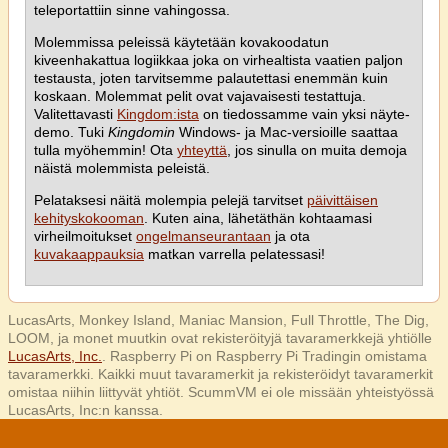
teleportattiin sinne vahingossa.
Molemmissa peleissä käytetään kovakoodatun
kiveenhakattua logiikkaa joka on virhealtista vaatien paljon
testausta, joten tarvitsemme palautettasi enemmän kuin
koskaan. Molemmat pelit ovat vajavaisesti testattuja.
Valitettavasti
Kingdom:ista
on tiedossamme vain yksi näyte-
demo. Tuki
Kingdomin
Windows- ja Mac-versioille saattaa
tulla myöhemmin! Ota
yhteyttä
, jos sinulla on muita demoja
näistä molemmista peleistä.
Pelataksesi näitä molempia pelejä tarvitset
päivittäisen
kehityskokooman
. Kuten aina, lähetäthän kohtaamasi
virheilmoitukset
ongelmanseurantaan
ja ota
kuvakaappauksia
matkan varrella pelatessasi!
LucasArts, Monkey Island, Maniac Mansion, Full Throttle, The Dig,
LOOM, ja monet muutkin ovat rekisteröityjä tavaramerkkejä yhtiölle
LucasArts, Inc.
. Raspberry Pi on Raspberry Pi Tradingin omistama
tavaramerkki. Kaikki muut tavaramerkit ja rekisteröidyt tavaramerkit
omistaa niihin liittyvät yhtiöt. ScummVM ei ole missään yhteistyössä
LucasArts, Inc:n kanssa.