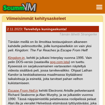
Viimeisimmät kehitysaskeleet
2.11.2023
: Tervehdys kuningaskunta!
Tämän lähetti Strangerke
Tänään meillä on ilo ilmoittaa testausjakson alkaneen
kahdelle pelimoottorille, joille kumpaisellekin on vain yksi
peli:
Kingdom: The Far Reaches
ja
Escape From Hell
!
Kingdom:in
, kehitti ja julkaisi Interplay vuonna 1995. Vain
pelin DOS-versio (saatavilla
gog.com:ista
) on tuettu.
Kyseessä on sarjakuvamainen vartavasten näyteltyä
videota sisältävä peli, jossa tarvikevalikko. Ohjaat Lathan
Kandor:ia keskiaikaisessa maailmassa löytääksesi
taikaloitsuja ja esineitä, joita tarvitset pahan velhon
kukistamiseen.
Escape From Hell:in
kehitti Electronic Artsille peliveteraanit
Richard Seaborne ja Alan Murphy, ja se julkaistiin vuonna
1990. Tässä näppäimistöllä pelattavassa roolipelissä pelaat
Alan:illa ja vierailet Helvetissä etsimässä tyttöystävääsi, joka