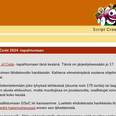
Script Crea
Code 2024 -tapahtumaan
 of Code
-tapahtumaan tänä kesänä. Tämä on järjestyksessään jo 17. 
avoimen lähdekoodin hankkeisiin. Kahtena viimeisimpänä vuotena ohjelm
at.
työskentelemään joko lyhyissä tehtävissä (duunia noin 175 tuntia) tai 
 alusta elokuuhun, mutta muuttujissa on joustavuutta; osallistujat vo
sesti koko kesää.
 osallistumaan GSoC:iin kanssamme. Luettelo ehdotetuista hankkeista l
tiedot hakemuksessasi
ennen sen lähettämistä.