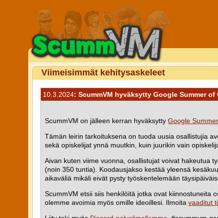
Viimeisimmät kehitysaskeleet
10.3.2024
: ScummVM hyväksytty Google Summer of 
ScummVM on jälleen kerran hyväksytty
Google Summer
Tämän leirin tarkoituksena on tuoda uusia osallistujia 
sekä opiskelijat ynnä muutkin, kuin juurikin vain opiskelij
Aivan kuten viime vuonna, osallistujat voivat hakeutua 
(noin 350 tuntia). Koodausjakso kestää yleensä kesäkuun
aikaväliä mikäli eivät pysty työskentelemään täysipäiväi
ScummVM etsii siis henkilöitä jotka ovat kiinnostuneita
olemme avoimia myös omille ideoillesi. Ilmoita
vaaditut 