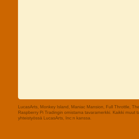
LucasArts, Monkey Island, Maniac Mansion, Full Throttle, The
Raspberry Pi Tradingin omistama tavaramerkki. Kaikki muut tav
yhteistyössä LucasArts, Inc:n kanssa.