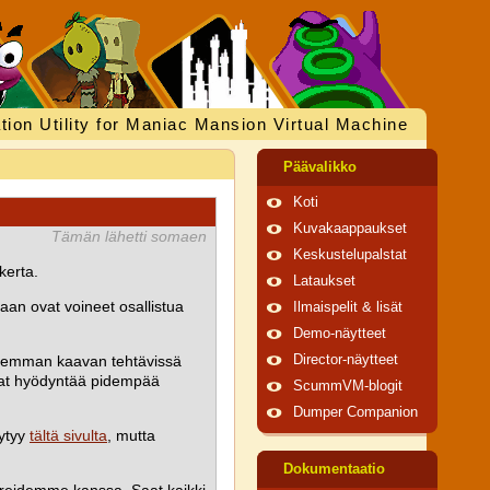
tion Utility for Maniac Mansion Virtual Machine
Päävalikko
Koti
Kuvakaappaukset
Tämän lähetti somaen
Keskustelupalstat
kerta.
Lataukset
aan ovat voineet osallistua
Ilmaispelit & lisät
Demo-näytteet
laajemman kaavan tehtävissä
Director-näytteet
ivat hyödyntää pidempää
ScummVM-blogit
Dumper Companion
öytyy
tältä sivulta
, mutta
Dokumentaatio