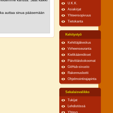
reidemme kanssa. Saat kaikki
U.K.K.
Asiakirjat
joka auttaa sinua pääsemään
Yhteensopivuus
Tietokanta
Kehitystyö
Kehittäjäkeskus
Virheenseuranta
Kielikäännökset
Päivittäiskokoomat
GitHub-sivusto
Rakennusbotti
Ohjelmointirajapinta
Sekalaisvalikko
Tukijat
Lehdistössä
Yhteys