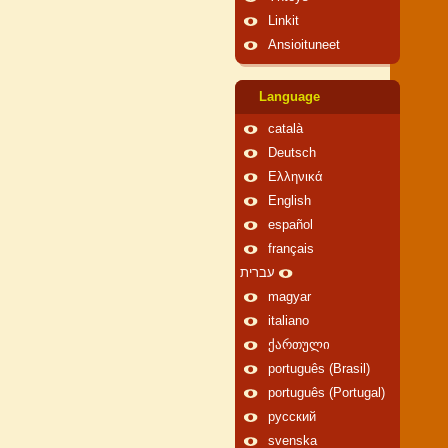
Linkit
Ansioituneet
Language
català
Deutsch
Ελληνικά
English
español
français
עברית
magyar
italiano
ქართული
português (Brasil)
português (Portugal)
русский
svenska