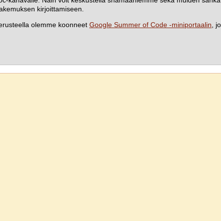
-kanavalle. Näin voit keskustella shamaaniemme sekä muiden sanka
akemuksen kirjoittamiseen.
rusteella olemme koonneet
Google Summer of Code -miniportaalin
, 