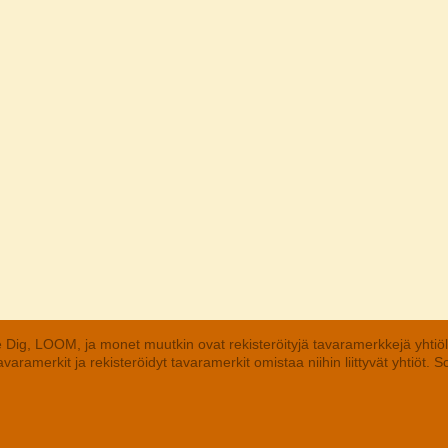
 Dig, LOOM, ja monet muutkin ovat rekisteröityjä tavaramerkkejä yhtiö
aramerkit ja rekisteröidyt tavaramerkit omistaa niihin liittyvät yhtiöt