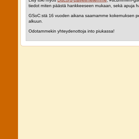
Liity toki myös
Discord-palvelimellemme
, #scummvm-gsoc
tiedot miten päästä hankkeeseen mukaan, sekä apuja h
GSoC:stä 16 vuoden aikana saamamme kokemuksen pe
alkuun.
Odotammekin yhteydenottoja into piukassa!