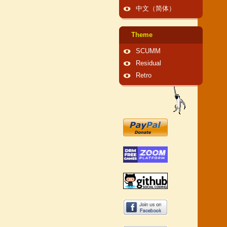
中文（简体）
Theme
SCUMM
Residual
Retro