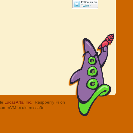
lle
LucasArts, Inc.
. Raspberry Pi on
. ScummVM ei ole missään