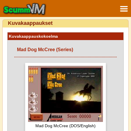
Kuvakaappaukset
Kuvakaappauskokoelma
Mad Dog McCree (Series)
Mad Dog McCree (DOS/English)