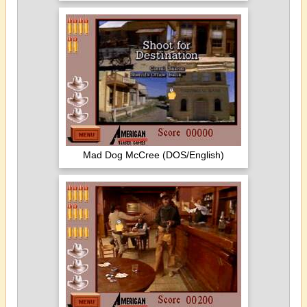
Mad Dog McCree (DOS/English)