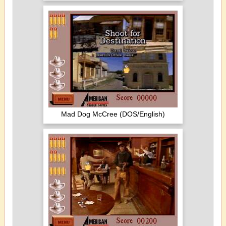
Mad Dog McCree (DOS/English)