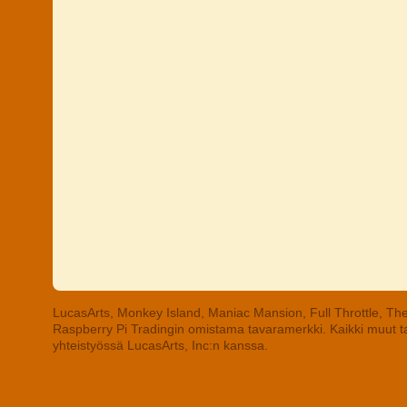
LucasArts, Monkey Island, Maniac Mansion, Full Throttle, The
Raspberry Pi Tradingin omistama tavaramerkki. Kaikki muut tav
yhteistyössä LucasArts, Inc:n kanssa.