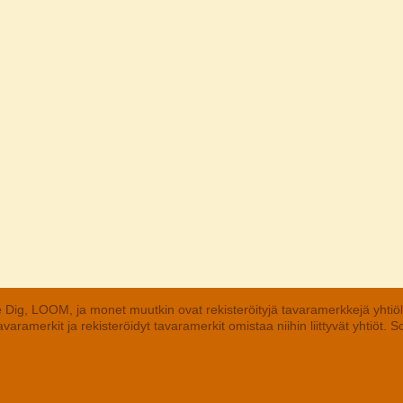
 Dig, LOOM, ja monet muutkin ovat rekisteröityjä tavaramerkkejä yhtiö
aramerkit ja rekisteröidyt tavaramerkit omistaa niihin liittyvät yhtiöt