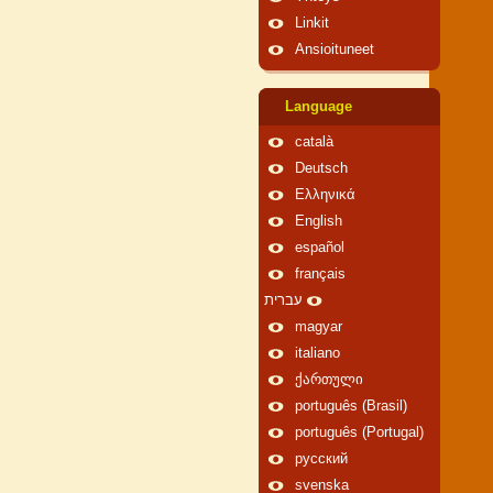
Linkit
Ansioituneet
Language
català
Deutsch
Ελληνικά
English
español
français
עברית
magyar
italiano
ქართული
português (Brasil)
português (Portugal)
русский
svenska