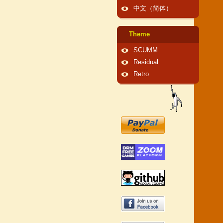
中文（简体）
Theme
SCUMM
Residual
Retro