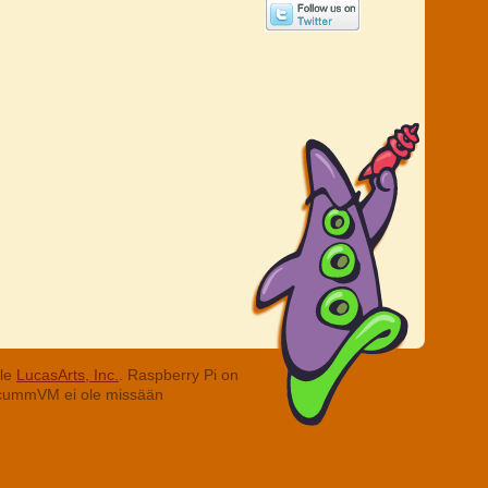
lle
LucasArts, Inc.
. Raspberry Pi on
. ScummVM ei ole missään