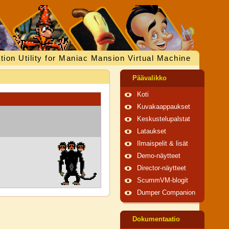
tion Utility for Maniac Mansion Virtual Machine
Päävalikko
Koti
Kuvakaappaukset
Keskustelupalstat
Lataukset
Ilmaispelit & lisät
Demo-näytteet
Director-näytteet
ScummVM-blogit
Dumper Companion
Dokumentaatio