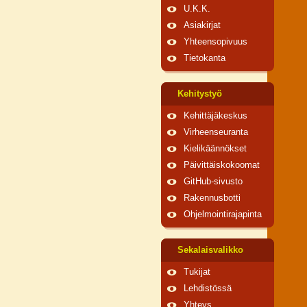
U.K.K.
Asiakirjat
Yhteensopivuus
Tietokanta
Kehitystyö
Kehittäjäkeskus
Virheenseuranta
Kielikäännökset
Päivittäiskokoomat
GitHub-sivusto
Rakennusbotti
Ohjelmointirajapinta
Sekalaisvalikko
Tukijat
Lehdistössä
Yhteys