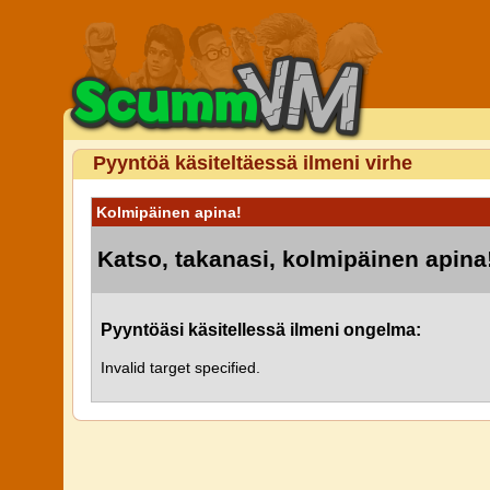
Pyyntöä käsiteltäessä ilmeni virhe
Kolmipäinen apina!
Katso, takanasi, kolmipäinen apina
Pyyntöäsi käsitellessä ilmeni ongelma:
Invalid target specified.