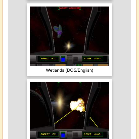
Wetlands (DOS/English)