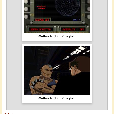
Wetlands (DOS/English)
Wetlands (DOS/English)