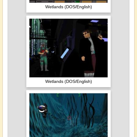
Wetlands (DOS/English)
Wetlands (DOS/English)