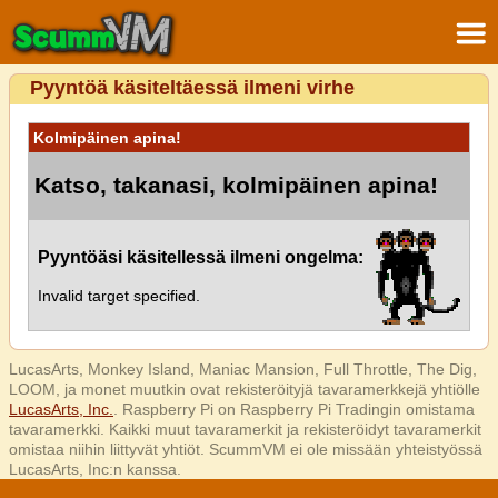
Pyyntöä käsiteltäessä ilmeni virhe
Kolmipäinen apina!
Katso, takanasi, kolmipäinen apina!
Pyyntöäsi käsitellessä ilmeni ongelma:
Invalid target specified.
LucasArts, Monkey Island, Maniac Mansion, Full Throttle, The Dig,
LOOM, ja monet muutkin ovat rekisteröityjä tavaramerkkejä yhtiölle
LucasArts, Inc.
. Raspberry Pi on Raspberry Pi Tradingin omistama
tavaramerkki. Kaikki muut tavaramerkit ja rekisteröidyt tavaramerkit
omistaa niihin liittyvät yhtiöt. ScummVM ei ole missään yhteistyössä
LucasArts, Inc:n kanssa.