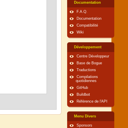
Documentation
F.A.Q.
Documentation
Compatibilité
Wiki
Développement
Centre Développeur
Base de Bogue
Traductions
Compilations
quotidiennes
GitHub
Buildbot
Référence de l'API
Menu Divers
Sponsors