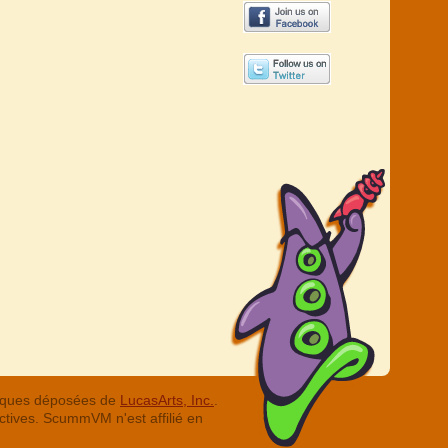
arques déposées de
LucasArts, Inc.
.
ctives. ScummVM n'est affilié en