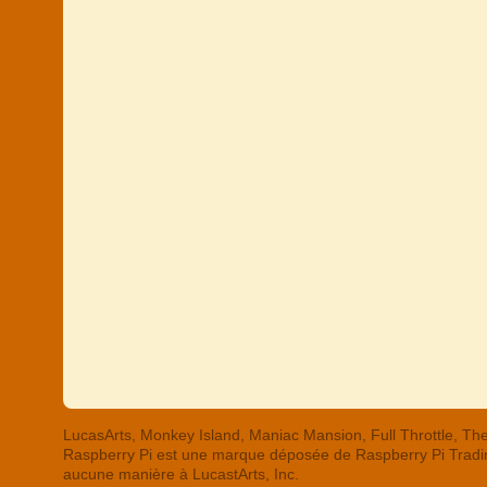
LucasArts, Monkey Island, Maniac Mansion, Full Throttle,
Raspberry Pi est une marque déposée de Raspberry Pi Trading
aucune manière à LucastArts, Inc.