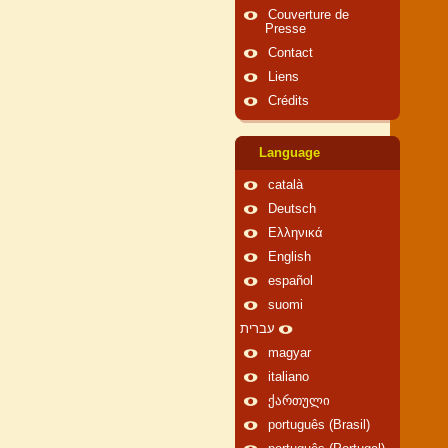
Couverture de
Presse
Contact
Liens
Crédits
Language
català
Deutsch
Ελληνικά
English
español
suomi
עברית
magyar
italiano
ქართული
português (Brasil)