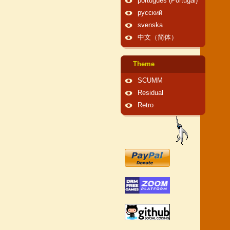
português (Portugal)
русский
svenska
中文（简体）
Theme
SCUMM
Residual
Retro