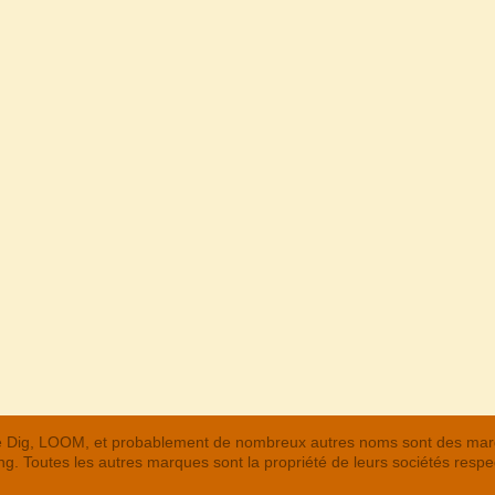
 The Dig, LOOM, et probablement de nombreux autres noms sont des m
. Toutes les autres marques sont la propriété de leurs sociétés respe