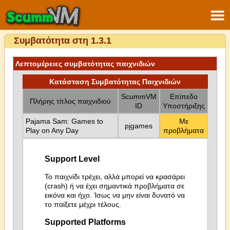
Συμβατότητα στη 1.3.1
Λεπτομέρειες συμβατότητας παιχνιδιών
Κατάσταση Συμβατότητας Παιχνιδιών
ScummVM
Επίπεδο
Πλήρης τίτλος παιχνιδιού
ID
Υποστήριξης
Pajama Sam: Games to
Με
pjgames
Play on Any Day
προβλήματα
Support Level
Το παιχνίδι τρέχει, αλλά μπορεί να κρασάρει
(crash) ή να έχει σημαντικά προβλήματα σε
εικόνα και ήχο. Ίσως να μην είναι δυνατό να
το παίξετε μέχρι τέλους.
Supported Platforms