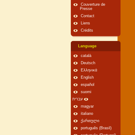
Couverture de
Presse
Contact
Liens
Crédits
Language
català
Deutsch
Ελληνικά
English
español
suomi
עברית
magyar
italiano
ქართული
português (Brasil)