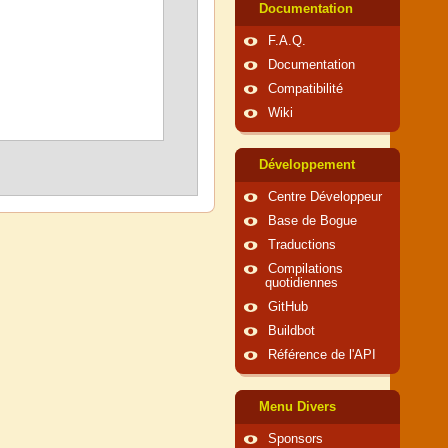
Documentation
F.A.Q.
Documentation
Compatibilité
Wiki
Développement
Centre Développeur
Base de Bogue
Traductions
Compilations
quotidiennes
GitHub
Buildbot
Référence de l'API
Menu Divers
Sponsors