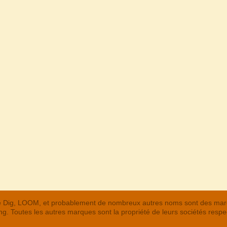
 The Dig, LOOM, et probablement de nombreux autres noms sont des m
. Toutes les autres marques sont la propriété de leurs sociétés respe