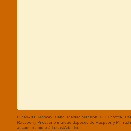
LucasArts, Monkey Island, Maniac Mansion, Full Throttle,
Raspberry Pi est une marque déposée de Raspberry Pi Trading
aucune manière à LucastArts, Inc.