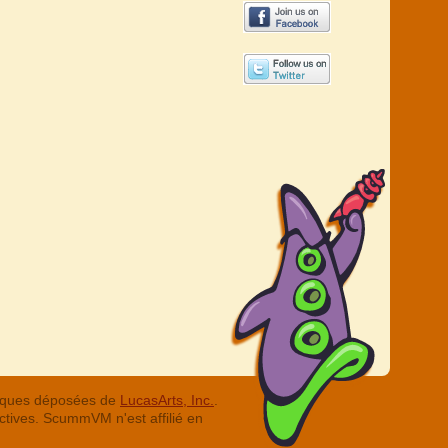
arques déposées de
LucasArts, Inc.
.
ctives. ScummVM n'est affilié en