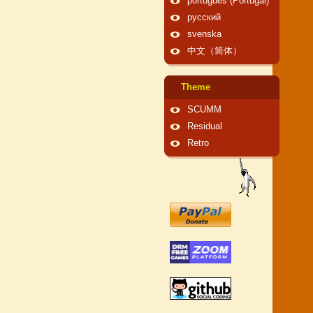
português (Portugal)
русский
svenska
中文（简体）
Theme
SCUMM
Residual
Retro