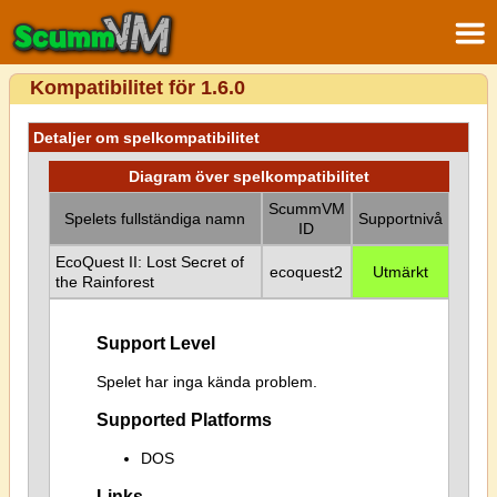
Kompatibilitet för 1.6.0
Detaljer om spelkompatibilitet
Diagram över spelkompatibilitet
ScummVM
Spelets fullständiga namn
Supportnivå
ID
EcoQuest II: Lost Secret of
ecoquest2
Utmärkt
the Rainforest
Support Level
Spelet har inga kända problem.
Supported Platforms
DOS
Links