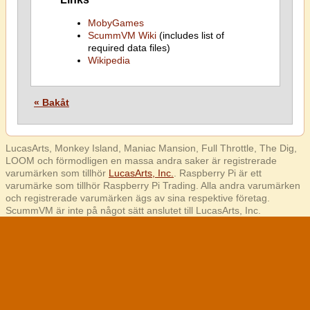
MobyGames
ScummVM Wiki
(includes list of
required data files)
Wikipedia
« Bakåt
LucasArts, Monkey Island, Maniac Mansion, Full Throttle, The Dig,
LOOM och förmodligen en massa andra saker är registrerade
varumärken som tillhör
LucasArts, Inc.
. Raspberry Pi är ett
varumärke som tillhör Raspberry Pi Trading. Alla andra varumärken
och registrerade varumärken ägs av sina respektive företag.
ScummVM är inte på något sätt anslutet till LucasArts, Inc.