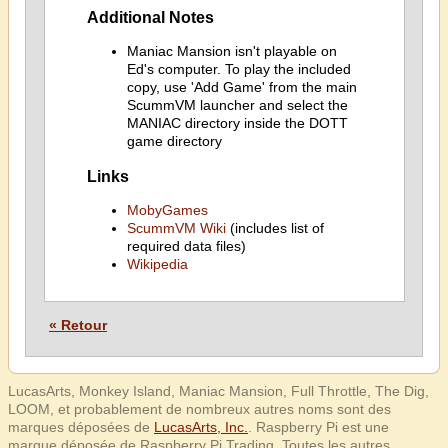
Additional Notes
Maniac Mansion isn't playable on
Ed's computer. To play the included
copy, use 'Add Game' from the main
ScummVM launcher and select the
MANIAC directory inside the DOTT
game directory
Links
MobyGames
ScummVM Wiki
(includes list of
required data files)
Wikipedia
« Retour
LucasArts, Monkey Island, Maniac Mansion, Full Throttle, The Dig,
LOOM, et probablement de nombreux autres noms sont des
marques déposées de
LucasArts, Inc.
. Raspberry Pi est une
marque déposée de Raspberry Pi Trading. Toutes les autres