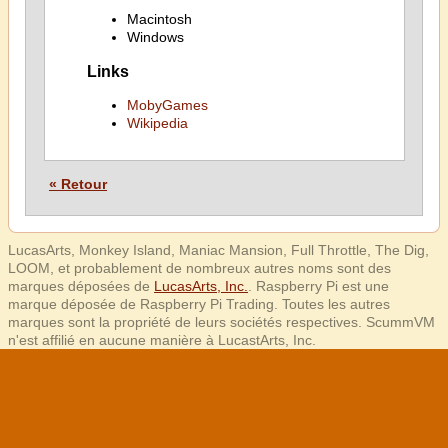
Macintosh
Windows
Links
MobyGames
Wikipedia
« Retour
LucasArts, Monkey Island, Maniac Mansion, Full Throttle, The Dig,
LOOM, et probablement de nombreux autres noms sont des
marques déposées de
LucasArts, Inc.
. Raspberry Pi est une
marque déposée de Raspberry Pi Trading. Toutes les autres
marques sont la propriété de leurs sociétés respectives. ScummVM
n'est affilié en aucune manière à LucastArts, Inc.