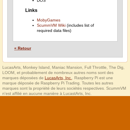
DOS
Links
MobyGames
ScummVM Wiki
(includes list of
required data files)
« Retour
LucasArts, Monkey Island, Maniac Mansion, Full Throttle, The Dig,
LOOM, et probablement de nombreux autres noms sont des
marques déposées de
LucasArts, Inc.
. Raspberry Pi est une
marque déposée de Raspberry Pi Trading. Toutes les autres
marques sont la propriété de leurs sociétés respectives. ScummVM
n'est affilié en aucune manière à LucastArts, Inc.