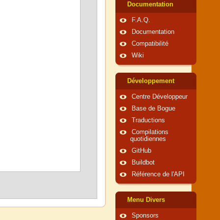
Documentation
F.A.Q.
Documentation
Compatibilité
Wiki
Développement
Centre Développeur
Base de Bogue
Traductions
Compilations
quotidiennes
GitHub
Buildbot
Référence de l'API
Menu Divers
Sponsors