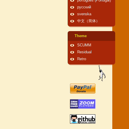
português (Portugal)
русский
svenska
中文（简体）
Theme
SCUMM
Residual
Retro