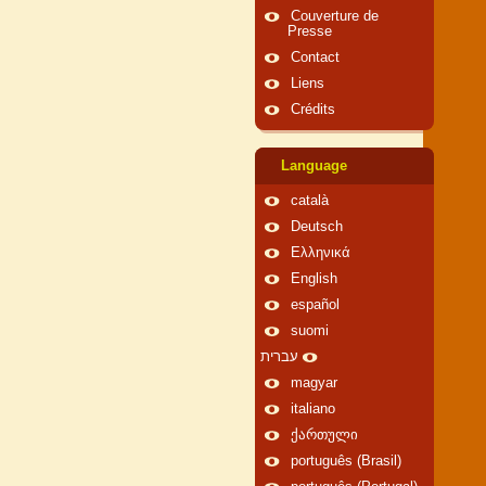
Couverture de
Presse
Contact
Liens
Crédits
Language
català
Deutsch
Ελληνικά
English
español
suomi
עברית
magyar
italiano
ქართული
português (Brasil)