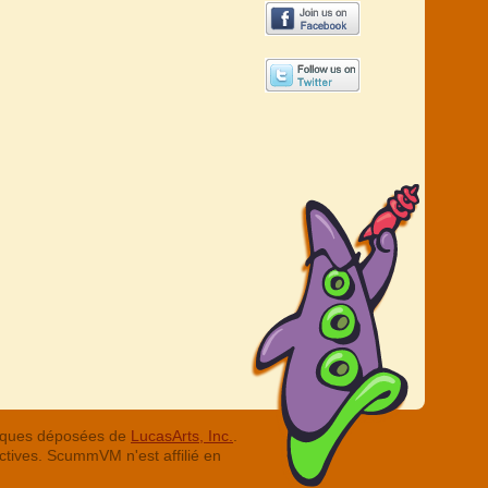
arques déposées de
LucasArts, Inc.
.
ctives. ScummVM n'est affilié en