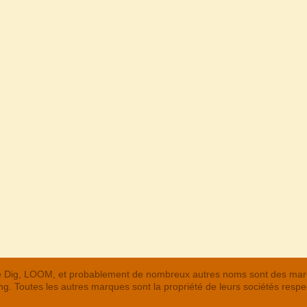
 The Dig, LOOM, et probablement de nombreux autres noms sont des m
. Toutes les autres marques sont la propriété de leurs sociétés respe