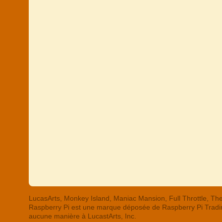
LucasArts, Monkey Island, Maniac Mansion, Full Throttle,
Raspberry Pi est une marque déposée de Raspberry Pi Trading
aucune manière à LucastArts, Inc.