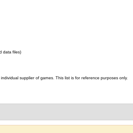
d data files)
ividual supplier of games. This list is for reference purposes only.