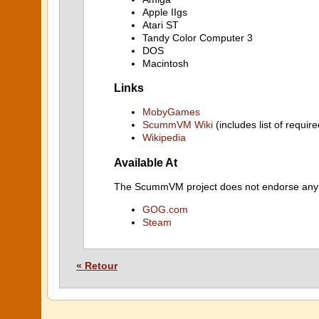
Apple IIgs
Atari ST
Tandy Color Computer 3
DOS
Macintosh
Links
MobyGames
ScummVM Wiki
(includes list of require
Wikipedia
Available At
The ScummVM project does not endorse any ind
GOG.com
Steam
« Retour