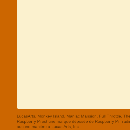
LucasArts, Monkey Island, Maniac Mansion, Full Throttle,
Raspberry Pi est une marque déposée de Raspberry Pi Trading
aucune manière à LucastArts, Inc.