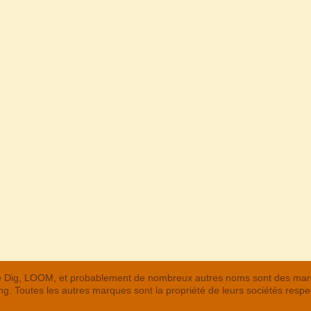
 The Dig, LOOM, et probablement de nombreux autres noms sont des m
. Toutes les autres marques sont la propriété de leurs sociétés respe