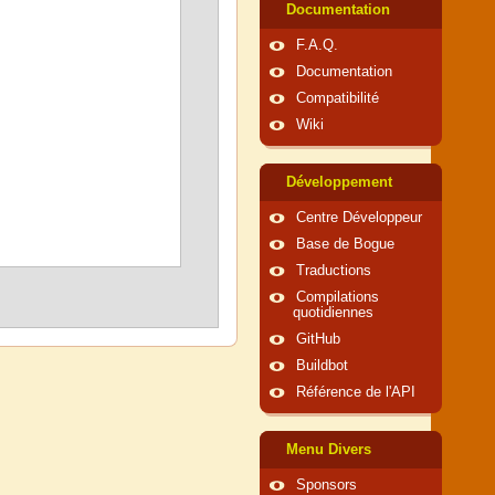
Documentation
F.A.Q.
Documentation
Compatibilité
Wiki
Développement
Centre Développeur
Base de Bogue
Traductions
Compilations
quotidiennes
GitHub
Buildbot
Référence de l'API
Menu Divers
Sponsors