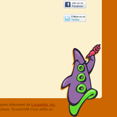
arques déposées de
LucasArts, Inc.
.
ctives. ScummVM n'est affilié en