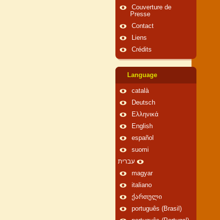
Couverture de
Presse
Contact
Liens
Crédits
Language
català
Deutsch
Ελληνικά
English
español
suomi
עברית
magyar
italiano
ქართული
português (Brasil)