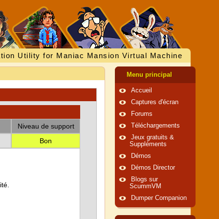
tion Utility for Maniac Mansion Virtual Machine
Menu principal
Accueil
Captures d'écran
Forums
Niveau de support
Téléchargements
Jeux gratuits &
Bon
Suppléments
Démos
Démos Director
Blogs sur
té.
ScummVM
Dumper Companion