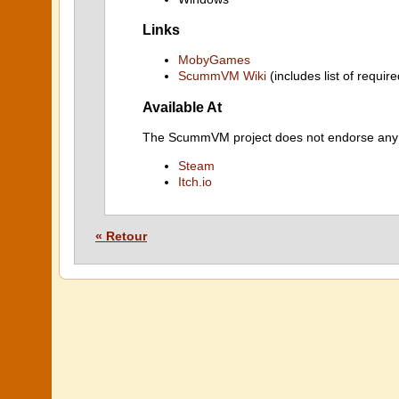
Links
MobyGames
ScummVM Wiki
(includes list of require
Available At
The ScummVM project does not endorse any ind
Steam
Itch.io
« Retour