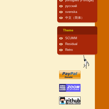
português (Portugal)
русский
svenska
中文（简体）
Theme
SCUMM
Residual
Retro