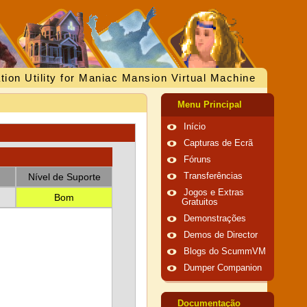
tion Utility for Maniac Mansion Virtual Machine
Menu Principal
Início
Capturas de Ecrã
Fóruns
Nível de Suporte
Transferências
Jogos e Extras
Bom
Gratuitos
Demonstrações
Demos de Director
Blogs do ScummVM
Dumper Companion
Documentação