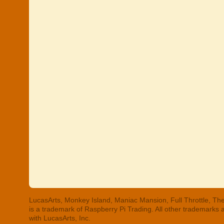
LucasArts, Monkey Island, Maniac Mansion, Full Throttle, The
is a trademark of Raspberry Pi Trading. All other trademarks
with LucasArts, Inc.