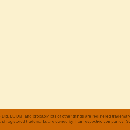
 Dig, LOOM, and probably lots of other things are registered trademar
 and registered trademarks are owned by their respective companies. S