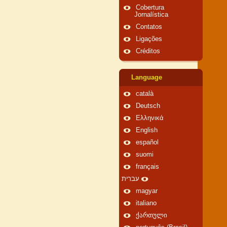
Cobertura
Jornalística
Contatos
Ligações
Créditos
Language
català
Deutsch
Ελληνικά
English
español
suomi
français
עברית
magyar
italiano
ქართული