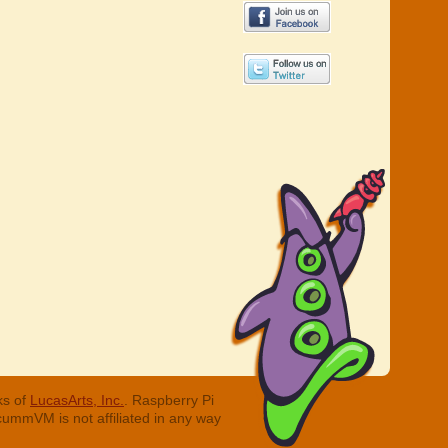
ks of
LucasArts, Inc.
. Raspberry Pi
cummVM is not affiliated in any way