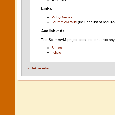
Links
MobyGames
ScummVM Wiki
(includes list of require
Available At
The ScummVM project does not endorse any ind
Steam
Itch.io
« Retroceder