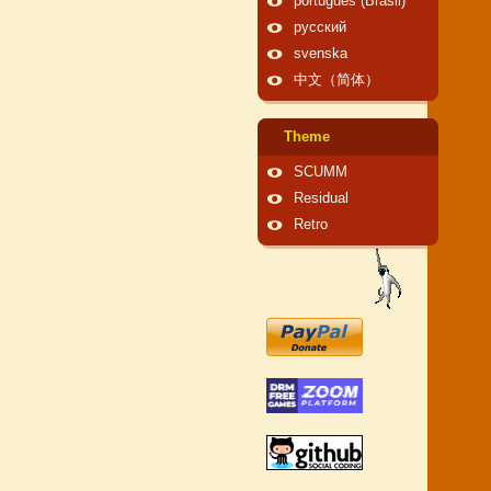
português (Brasil)
русский
svenska
中文（简体）
Theme
SCUMM
Residual
Retro