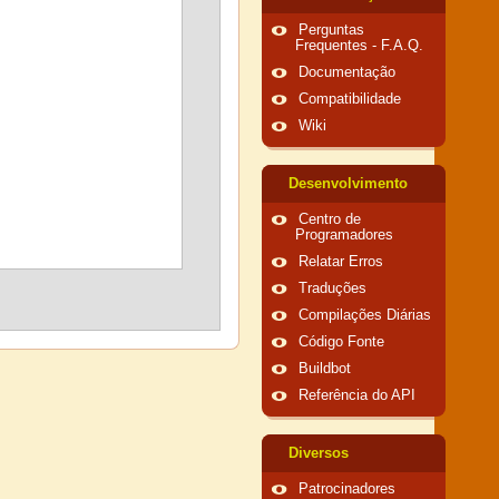
Perguntas
Frequentes - F.A.Q.
Documentação
Compatibilidade
Wiki
Desenvolvimento
Centro de
Programadores
Relatar Erros
Traduções
Compilações Diárias
Código Fonte
Buildbot
Referência do API
Diversos
Patrocinadores