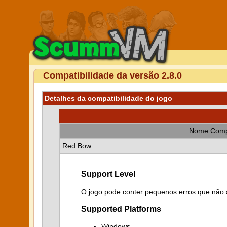
Compatibilidade da versão 2.8.0
Detalhes da compatibilidade do jogo
Nome Comp
Red Bow
Support Level
O jogo pode conter pequenos erros que não a
Supported Platforms
Windows