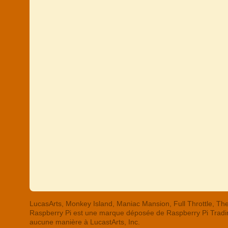
LucasArts, Monkey Island, Maniac Mansion, Full Throttle,
Raspberry Pi est une marque déposée de Raspberry Pi Trading
aucune manière à LucastArts, Inc.