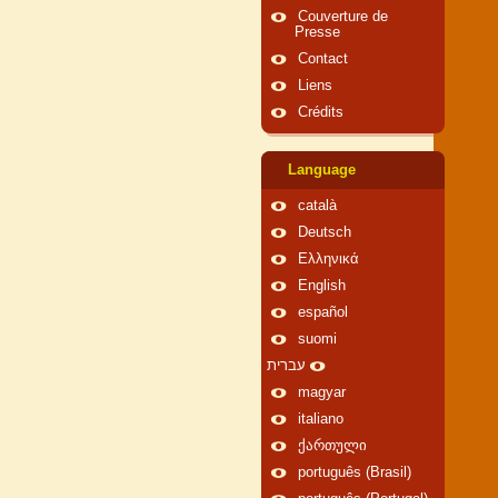
Couverture de
Presse
Contact
Liens
Crédits
Language
català
Deutsch
Ελληνικά
English
español
suomi
עברית
magyar
italiano
ქართული
português (Brasil)