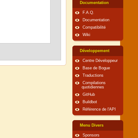
Documentation
F.A.Q.
Documentation
Compatibilité
Wiki
Développement
Centre Développeur
Base de Bogue
Traductions
Compilations
quotidiennes
GitHub
Buildbot
Référence de l'API
Menu Divers
Sponsors