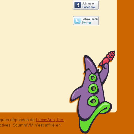
arques déposées de
LucasArts, Inc.
.
ctives. ScummVM n'est affilié en