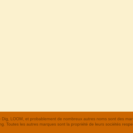
 The Dig, LOOM, et probablement de nombreux autres noms sont des m
. Toutes les autres marques sont la propriété de leurs sociétés respe