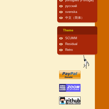
português (Portugal)
русский
svenska
中文（简体）
Theme
SCUMM
Residual
Retro