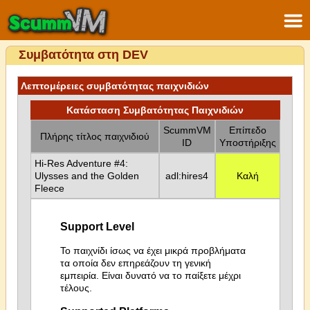
Συμβατότητα στη DEV
Λεπτομέρειες συμβατότητας παιχνιδιών
Κατάσταση Συμβατότητας Παιχνιδιών
ScummVM
Επίπεδο
Πλήρης τίτλος παιχνιδιού
ID
Υποστήριξης
Hi-Res Adventure #4:
Ulysses and the Golden
adl:hires4
Καλή
Fleece
Support Level
Το παιχνίδι ίσως να έχει μικρά προβλήματα
τα οποία δεν επηρεάζουν τη γενική
εμπειρία. Είναι δυνατό να το παίξετε μέχρι
τέλους.