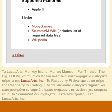
Supported Platforms
Apple II
Links
MobyGames
ScummVM Wiki
(includes list of
required data files)
Wikipedia
« Πίσω
Τα LucasArts, Monkey Island, Maniac Mansion, Full Throttle, The
Dig, LOOM, και πιθανόν πολλά άλλα είναι καταχωρημένα εμπορικά
σήματα της
LucasArts, Inc.
. Το Raspberry Pi είναι εμπορικό σήμα
της Raspberry Pi Trading. Όλα τα υπόλοιπα εμπορικά σήματα και
καταχωρημένα εμπορικά σήματα ανήκουν στις αντίστοιχες εταιρείες
τους. Το ScummVM δεν σχετίζεται με κανέναν τρόπο με τη
LucasArts, Inc.