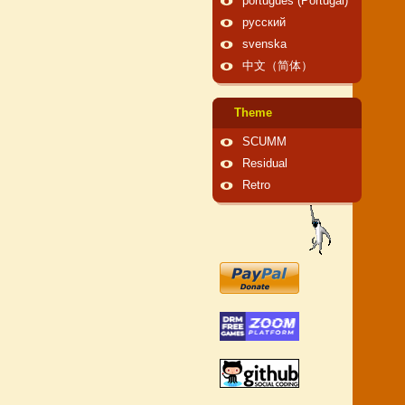
português (Portugal)
русский
svenska
中文（简体）
Theme
SCUMM
Residual
Retro