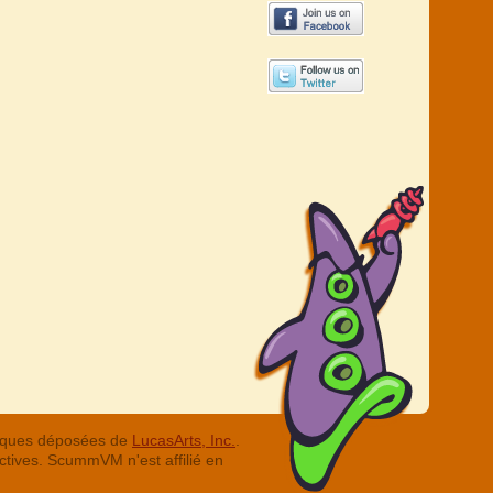
arques déposées de
LucasArts, Inc.
.
ctives. ScummVM n'est affilié en