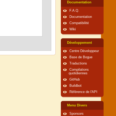
Documentation
F.A.Q.
Documentation
Compatibilité
Wiki
Développement
Centre Développeur
Base de Bogue
Traductions
Compilations
quotidiennes
GitHub
Buildbot
Référence de l'API
Menu Divers
Sponsors