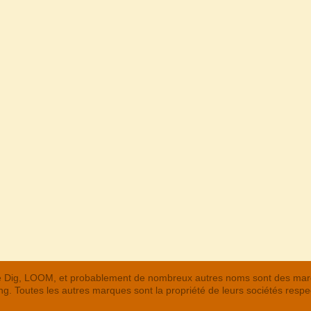
 The Dig, LOOM, et probablement de nombreux autres noms sont des m
. Toutes les autres marques sont la propriété de leurs sociétés respe