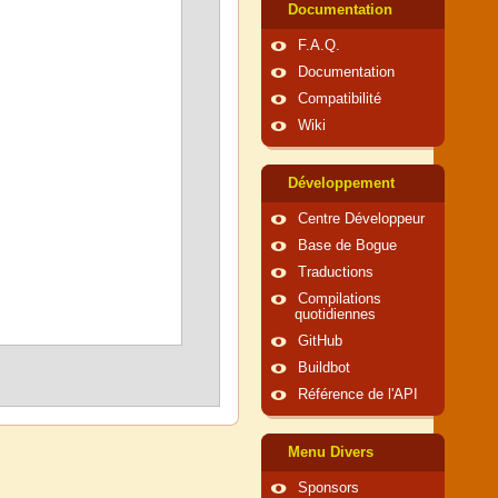
Documentation
F.A.Q.
Documentation
Compatibilité
Wiki
Développement
Centre Développeur
Base de Bogue
Traductions
Compilations
quotidiennes
GitHub
Buildbot
Référence de l'API
Menu Divers
Sponsors