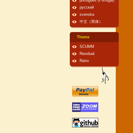
português (Portugal)
русский
svenska
中文（简体）
Theme
SCUMM
Residual
Retro