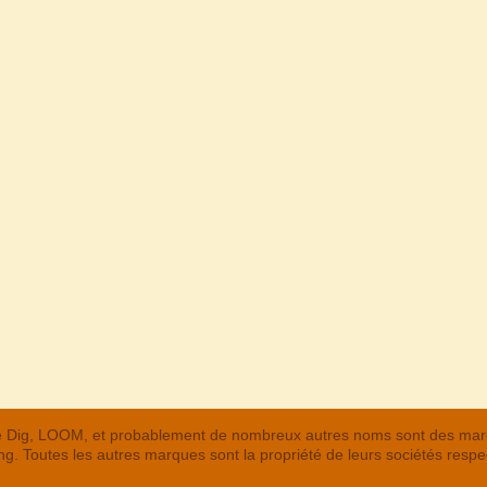
 The Dig, LOOM, et probablement de nombreux autres noms sont des m
. Toutes les autres marques sont la propriété de leurs sociétés respe