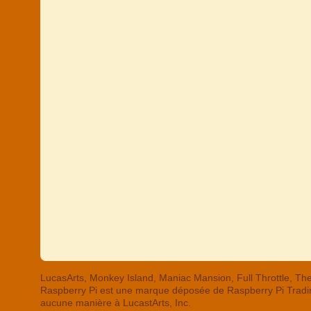
LucasArts, Monkey Island, Maniac Mansion, Full Throttle,
Raspberry Pi est une marque déposée de Raspberry Pi Trading
aucune manière à LucastArts, Inc.