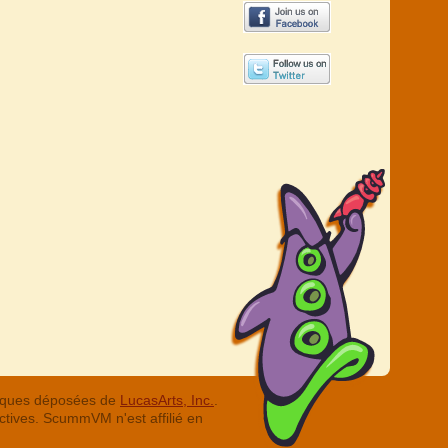
arques déposées de
LucasArts, Inc.
.
ctives. ScummVM n'est affilié en