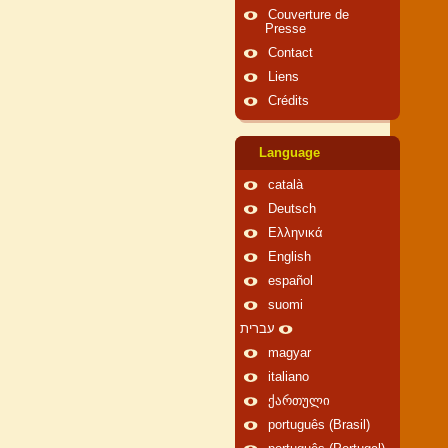
Couverture de
Presse
Contact
Liens
Crédits
Language
català
Deutsch
Ελληνικά
English
español
suomi
עברית
magyar
italiano
ქართული
português (Brasil)