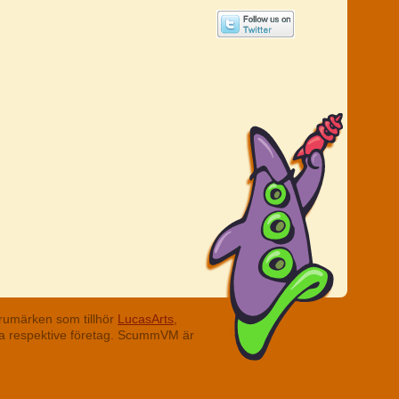
rumärken som tillhör
LucasArts,
ina respektive företag. ScummVM är