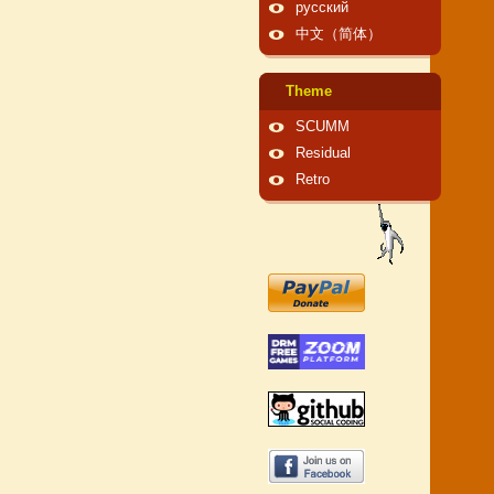
русский
中文（简体）
Theme
SCUMM
Residual
Retro