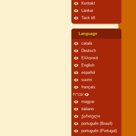
Kontakt
Länkar
Tack till
Language
català
Deutsch
Ελληνικά
English
español
suomi
français
עברית
magyar
italiano
ქართული
português (Brasil)
português (Portugal)