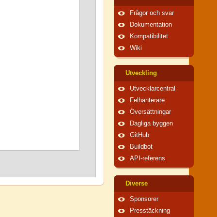
Frågor och svar
Dokumentation
Kompatibilitet
Wiki
Utveckling
Utvecklarcentral
Felhanterare
Översättningar
Dagliga byggen
GitHub
Buildbot
API-referens
Diverse
Sponsorer
Presstäckning