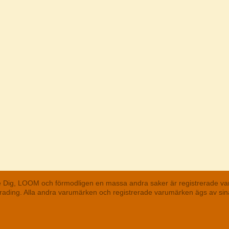
he Dig, LOOM och förmodligen en massa andra saker är registrerade va
 Trading. Alla andra varumärken och registrerade varumärken ägs av s