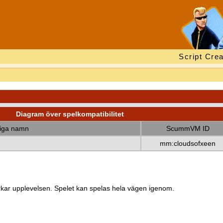
Script Crea
Diagram över spelkompatibilitet
diga namn
ScummVM ID
mm:cloudsofxeen
kar upplevelsen. Spelet kan spelas hela vägen igenom.