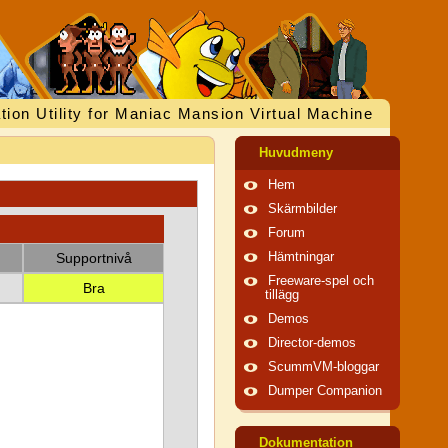
tion Utility for Maniac Mansion Virtual Machine
Huvudmeny
Hem
Skärmbilder
Forum
Supportnivå
Hämtningar
Freeware-spel och
Bra
tillägg
Demos
Director-demos
ScummVM-bloggar
Dumper Companion
Dokumentation