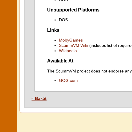
Unsupported Platforms
DOS
Links
MobyGames
ScummVM Wiki
(includes list of require
Wikipedia
Available At
The ScummVM project does not endorse any ind
GOG.com
« Bakåt