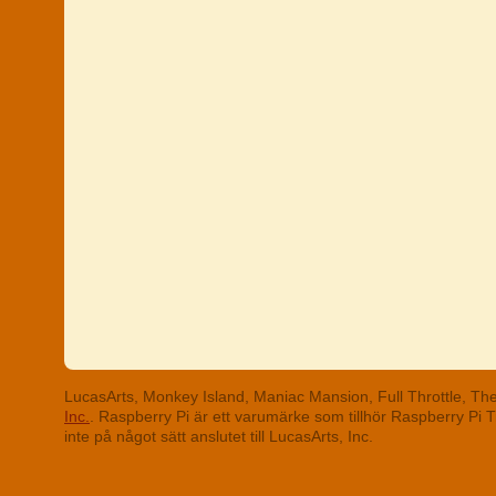
LucasArts, Monkey Island, Maniac Mansion, Full Throttle, T
Inc.
. Raspberry Pi är ett varumärke som tillhör Raspberry Pi
inte på något sätt anslutet till LucasArts, Inc.