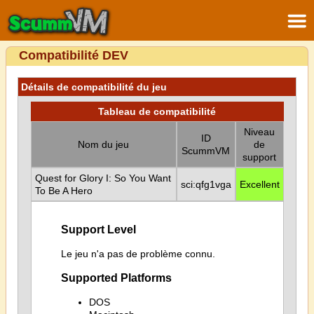
Compatibilité DEV
Détails de compatibilité du jeu
Tableau de compatibilité
Niveau
ID
Nom du jeu
de
ScummVM
support
Quest for Glory I: So You Want
sci:qfg1vga
Excellent
To Be A Hero
Support Level
Le jeu n'a pas de problème connu.
Supported Platforms
DOS