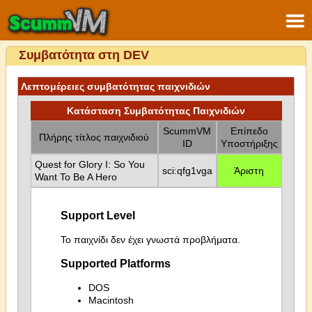
Συμβατότητα στη DEV
Λεπτομέρειες συμβατότητας παιχνιδιών
Κατάσταση Συμβατότητας Παιχνιδιών
ScummVM
Επίπεδο
Πλήρης τίτλος παιχνιδιού
ID
Υποστήριξης
Quest for Glory I: So You
sci:qfg1vga
Άριστη
Want To Be A Hero
Support Level
Το παιχνίδι δεν έχει γνωστά προβλήματα.
Supported Platforms
DOS
Macintosh