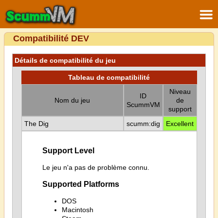
Compatibilité DEV
Détails de compatibilité du jeu
Tableau de compatibilité
Niveau
ID
Nom du jeu
de
ScummVM
support
The Dig
scumm:dig
Excellent
Support Level
Le jeu n'a pas de problème connu.
Supported Platforms
DOS
Macintosh