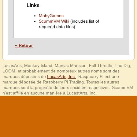
Links
MobyGames
ScummVM Wiki
(includes list of
required data files)
« Retour
LucasArts, Monkey Island, Maniac Mansion, Full Throttle, The Dig,
LOOM, et probablement de nombreux autres noms sont des
marques déposées de
LucasArts, Inc.
. Raspberry Pi est une
marque déposée de Raspberry Pi Trading. Toutes les autres
marques sont la propriété de leurs sociétés respectives. ScummVM
n'est affilié en aucune manière à LucastArts, Inc.