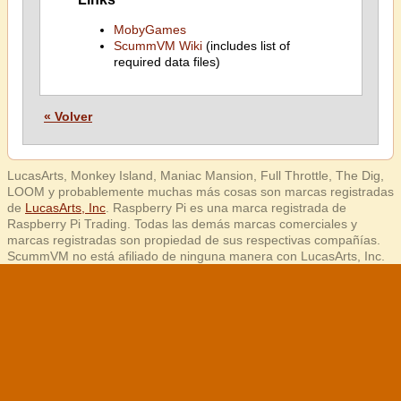
MobyGames
ScummVM Wiki
(includes list of
required data files)
« Volver
LucasArts, Monkey Island, Maniac Mansion, Full Throttle, The Dig,
LOOM y probablemente muchas más cosas son marcas registradas
de
LucasArts, Inc
. Raspberry Pi es una marca registrada de
Raspberry Pi Trading. Todas las demás marcas comerciales y
marcas registradas son propiedad de sus respectivas compañías.
ScummVM no está afiliado de ninguna manera con LucasArts, Inc.