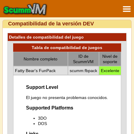
Compatibilidad de la versión DEV
Detalles de compatibilidad del juego
Tabla de compatibilidad de juegos
ID de
Nivel de
Nombre completo
ScummVM
soporte
Fatty Bear's FunPack
scumm:fbpack
Excelente
Support Level
El juego no presenta problemas conocidos.
Supported Platforms
3DO
DOS
Links