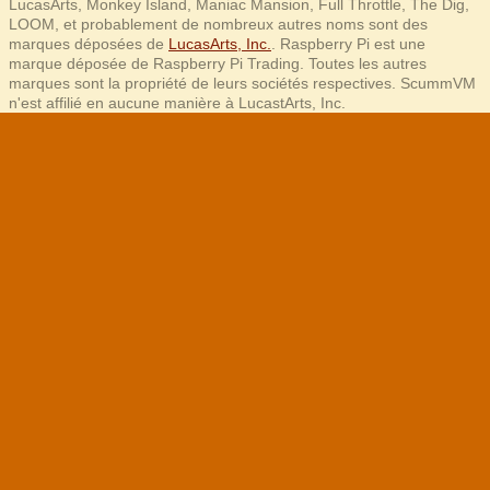
LucasArts, Monkey Island, Maniac Mansion, Full Throttle, The Dig,
LOOM, et probablement de nombreux autres noms sont des
marques déposées de
LucasArts, Inc.
. Raspberry Pi est une
marque déposée de Raspberry Pi Trading. Toutes les autres
marques sont la propriété de leurs sociétés respectives. ScummVM
n'est affilié en aucune manière à LucastArts, Inc.