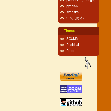
português (Portugal)
русский
svenska
中文（简体）
Theme
SCUMM
Residual
Retro