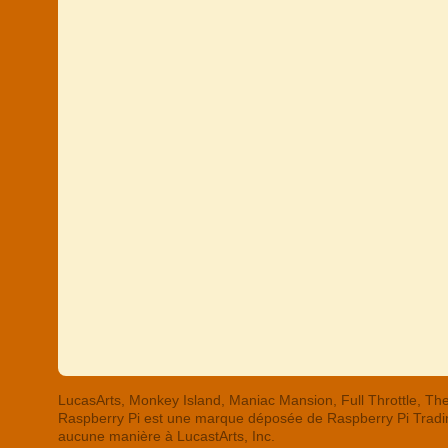
LucasArts, Monkey Island, Maniac Mansion, Full Throttle,
Raspberry Pi est une marque déposée de Raspberry Pi Trading
aucune manière à LucastArts, Inc.