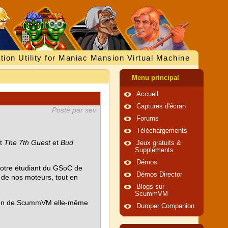
tion Utility for Maniac Mansion Virtual Machine
Menu principal
Accueil
Captures d'écran
Posté par sev
Forums
Téléchargements
nt
The 7th Guest
et
Bud
Jeux gratuits &
Suppléments
Démos
, notre étudiant du GSoC de
Démos Director
 de nos moteurs, tout en
Blogs sur
ScummVM
rsion de ScummVM elle-même
Dumper Companion