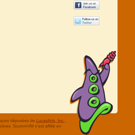
arques déposées de
LucasArts, Inc.
.
ctives. ScummVM n'est affilié en