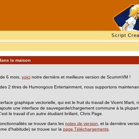
Script Crea
dans la maison
 de 6 mois,
voici
notre dernière et meilleure version de ScummVM !
 des 2 titres de Humongous Entertainment, nous supportons maintena
erface graphique vectorielle, qui est le fruit du travail de Vicent Marti
ui ajoute une interface de sauvegarde/chargement commune à la plupart
est le travail d'un autre étudiant brillant, Chris Page.
onctionnalités se trouve dans les
notes de version
, et la dernière ve
me d'habitude) se trouve sur la
page Téléchargements
.