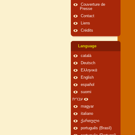
Couverture de
Presse
Contact
Liens
Crédits
Language
català
Deutsch
Ελληνικά
English
español
suomi
עברית
magyar
italiano
ქართული
português (Brasil)