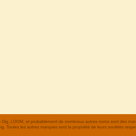
 The Dig, LOOM, et probablement de nombreux autres noms sont des m
. Toutes les autres marques sont la propriété de leurs sociétés respe