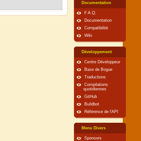
Documentation
F.A.Q.
Documentation
Compatibilité
Wiki
Développement
Centre Développeur
Base de Bogue
Traductions
Compilations
quotidiennes
GitHub
Buildbot
Référence de l'API
Menu Divers
Sponsors