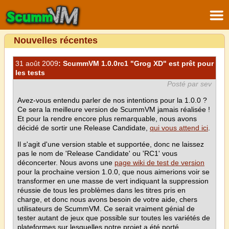
Nouvelles récentes
31 août 2009
: ScummVM 1.0.0rc1 "Grog XD" est prêt pour
les tests
Posté par sev
Avez-vous entendu parler de nos intentions pour la 1.0.0 ?
Ce sera la meilleure version de ScummVM jamais réalisée !
Et pour la rendre encore plus remarquable, nous avons
décidé de sortir une Release Candidate,
qui vous attend ici
.
Il s'agit d'une version stable et supportée, donc ne laissez
pas le nom de 'Release Candidate' ou 'RC1' vous
déconcerter. Nous avons une
page wiki de test de version
pour la prochaine version 1.0.0, que nous aimerions voir se
transformer en une masse de vert indiquant la suppression
réussie de tous les problèmes dans les titres pris en
charge, et donc nous avons besoin de votre aide, chers
utilisateurs de ScummVM. Ce serait vraiment génial de
tester autant de jeux que possible sur toutes les variétés de
plateformes sur lesquelles notre projet a été porté.