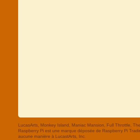
LucasArts, Monkey Island, Maniac Mansion, Full Throttle,
Raspberry Pi est une marque déposée de Raspberry Pi Trading
aucune manière à LucastArts, Inc.