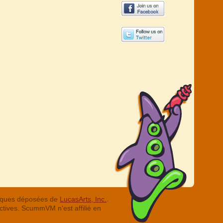
arques déposées de
LucasArts, Inc.
.
ctives. ScummVM n'est affilié en