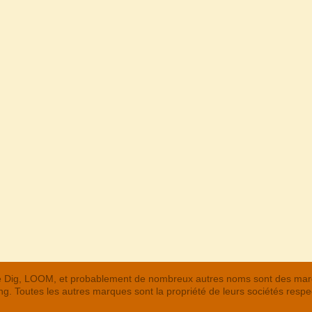
 The Dig, LOOM, et probablement de nombreux autres noms sont des m
. Toutes les autres marques sont la propriété de leurs sociétés respe