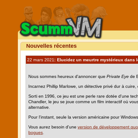
Nouvelles récentes
22 mars 2021
: Elucidez un meurtre mystérieux dans 
Nous sommes heureux d'annoncer que
Private Eye
de B
Incarnez Phillip Marlowe, un détective privé dur à cuir
Sorti en 1996, ce jeu est une perle rare dotée d'une te
Chandler, le jeu se joue comme un film interactif où vous p
alternative.
Pour l'instant, seule la version américaine pour Windows
Vous aurez besoin d'une
version de développement quo
bogues
.