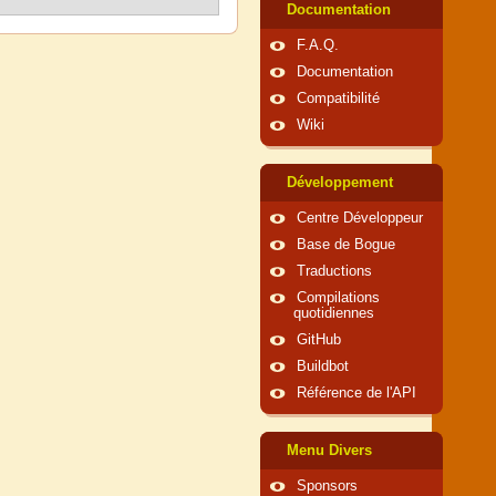
Documentation
F.A.Q.
Documentation
Compatibilité
Wiki
Développement
Centre Développeur
Base de Bogue
Traductions
Compilations
quotidiennes
GitHub
Buildbot
Référence de l'API
Menu Divers
Sponsors