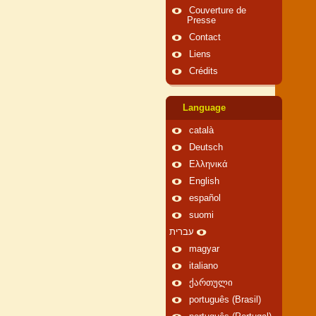
Couverture de
Presse
Contact
Liens
Crédits
Language
català
Deutsch
Ελληνικά
English
español
suomi
עברית
magyar
italiano
ქართული
português (Brasil)