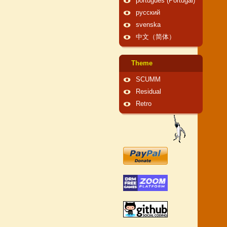
português (Portugal)
русский
svenska
中文（简体）
Theme
SCUMM
Residual
Retro