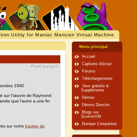
tion Utility for Maniac Mansion Virtual Machine
Menu principal
Accueil
Captures d'écran
Posté par gu3
Forums
Téléchargements
 années 1940.
Jeux gratuits &
Suppléments
Basé sur l'œuvre de Raymond
Démos
tandis que l'autre a une fin
Démos Director
Blogs sur
ScummVM
Dumper Companion
yés sur notre
tracker de