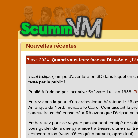
Nouvelles récentes
7 avr. 2024
: Quand vous ferez face au Dieu-Soleil, l'
Total Eclipse
, un jeu d'aventure en 3D dans lequel on ch
testé par le public !
Publié à l'origine par Incentive Software Ltd. en 1988,
To
Entrez dans la peau d'un archéologue héroïque le 26 octo
Amérique du Nord, menace le Caire. Connaissant la proph
sanctuaire caché consacré à Râ avant que l'éclipse ne s
Embarquez pour ce voyage passionnant, équipé de votre 
vous guider dans une pyramide traîtresse, d'une montre-b
déshydratation (vous n'êtes qu'un humain, après tout).