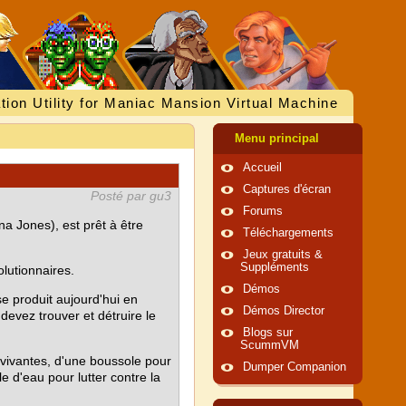
tion Utility for Maniac Mansion Virtual Machine
Menu principal
Accueil
Captures d'écran
Posté par gu3
Forums
a Jones), est prêt à être
Téléchargements
Jeux gratuits &
Suppléments
olutionnaires.
Démos
se produit aujourd'hui en
Démos Director
evez trouver et détruire le
Blogs sur
ScummVM
-vivantes, d'une boussole pour
Dumper Companion
e d'eau pour lutter contre la