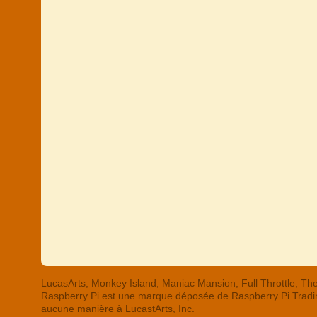
LucasArts, Monkey Island, Maniac Mansion, Full Throttle,
Raspberry Pi est une marque déposée de Raspberry Pi Trading
aucune manière à LucastArts, Inc.