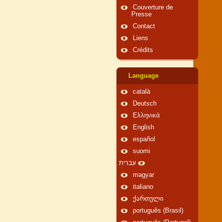
Couverture de
Presse
Contact
Liens
Crédits
Language
català
Deutsch
Ελληνικά
English
español
suomi
עברית
magyar
italiano
ქართული
português (Brasil)