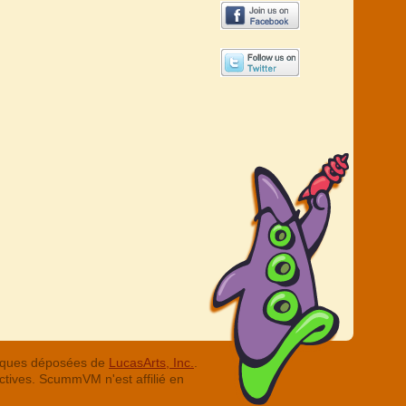
arques déposées de
LucasArts, Inc.
.
ctives. ScummVM n'est affilié en