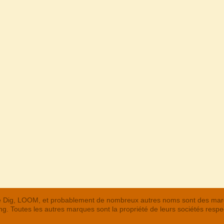
 The Dig, LOOM, et probablement de nombreux autres noms sont des m
. Toutes les autres marques sont la propriété de leurs sociétés respe