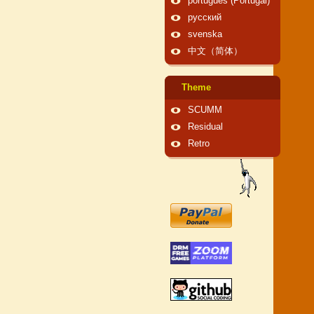
português (Portugal)
русский
svenska
中文（简体）
Theme
SCUMM
Residual
Retro