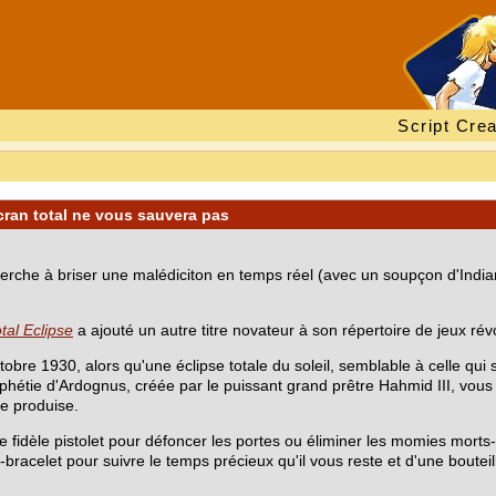
Script Crea
écran total ne vous sauvera pas
erche à briser une malédiciton en temps réel (avec un soupçon d'Indian
tal Eclipse
a ajouté un autre titre novateur à son répertoire de jeux rév
bre 1930, alors qu'une éclipse totale du soleil, semblable à celle qui 
étie d'Ardognus, créée par le puissant grand prêtre Hahmid III, vous d
e produise.
fidèle pistolet pour défoncer les portes ou éliminer les momies morts
racelet pour suivre le temps précieux qu'il vous reste et d'une bouteill