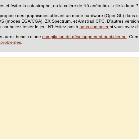
t éviter la catastrophe, ou la colère de Râ anéantira-t-elle la lune ?
ropose des graphismes utilisant un mode hardware (OpenGL) dans une 
S (modes EGA/CGA), ZX Spectrum, et Amstrad CPC. D'autres versions
 souhaitez tester le jeu. N'hésitez pas à
nous contacter
si vous avez d
ous aurez besoin d'une
compilation de développement quotidienne
. Com
e problèmes
.