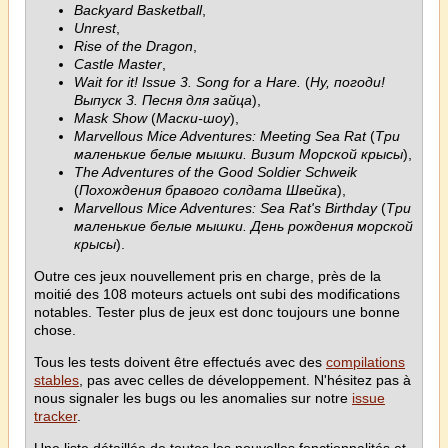
Backyard Basketball
,
Unrest
,
Rise of the Dragon
,
Castle Master
,
Wait for it! Issue 3. Song for a Hare.
(
Ну, погоди!
Выпуск 3. Песня для зайца
),
Mask Show
(
Маски-шоу
),
Marvellous Mice Adventures: Meeting Sea Rat
(
Три
маленькие белые мышки. Визит Морской крысы
),
The Adventures of the Good Soldier Schweik
(
Похождения бравого солдата Швейка
),
Marvellous Mice Adventures: Sea Rat's Birthday
(
Три
маленькие белые мышки. День рождения морской
крысы
).
Outre ces jeux nouvellement pris en charge, près de la
moitié des 108 moteurs actuels ont subi des modifications
notables. Tester plus de jeux est donc toujours une bonne
chose.
Tous les tests doivent être effectués avec des
compilations
stables
, pas avec celles de développement. N'hésitez pas à
nous signaler les bugs ou les anomalies sur notre
issue
tracker
.