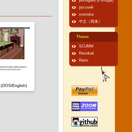
português (Portugal)
русский
svenska
中文（简体）
Theme
SCUMM
Residual
Retro
 (DOS/English)