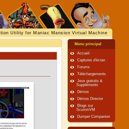
tion Utility for Maniac Mansion Virtual Machine
Menu principal
Accueil
Captures d'écran
Forums
Téléchargements
Jeux gratuits &
Suppléments
Démos
Démos Director
Blogs sur
ScummVM
Dumper Companion