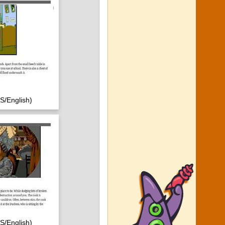
/English)
/English)