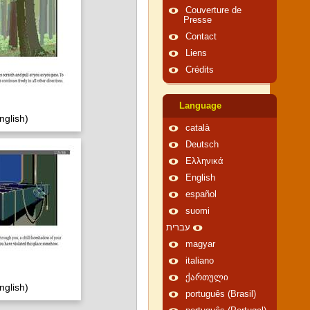
Couverture de
Presse
Contact
Liens
Crédits
Language
nglish)
català
Deutsch
Ελληνικά
English
español
suomi
עברית
magyar
italiano
ქართული
nglish)
português (Brasil)