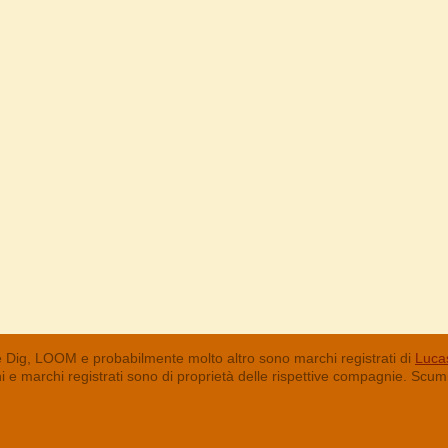
 Dig, LOOM e probabilmente molto altro sono marchi registrati di
Lucas
chi e marchi registrati sono di proprietà delle rispettive compagnie. Sc