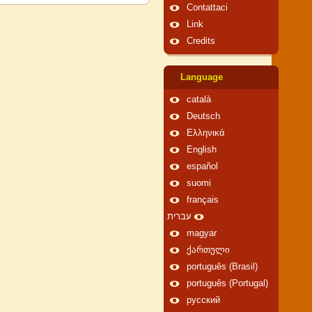
Contattaci
Link
Credits
Language
català
Deutsch
Ελληνικά
English
español
suomi
français
עברית
magyar
ქართული
português (Brasil)
português (Portugal)
русский