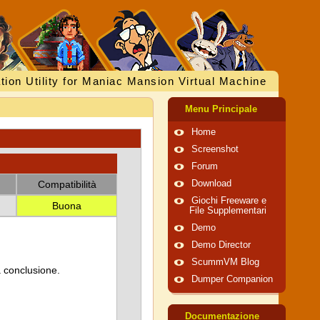
tion Utility for Maniac Mansion Virtual Machine
Menu Principale
Home
Screenshot
Forum
Compatibilità
Download
Giochi Freeware e
Buona
File Supplementari
Demo
Demo Director
ScummVM Blog
a conclusione.
Dumper Companion
Documentazione