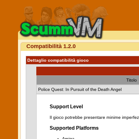
Compatibilità 1.2.0
Dettaglio compatibilità gioco
Titolo
Police Quest: In Pursuit of the Death Angel
Support Level
Il gioco potrebbe presentare minime imperfezi
Supported Platforms
Amiga