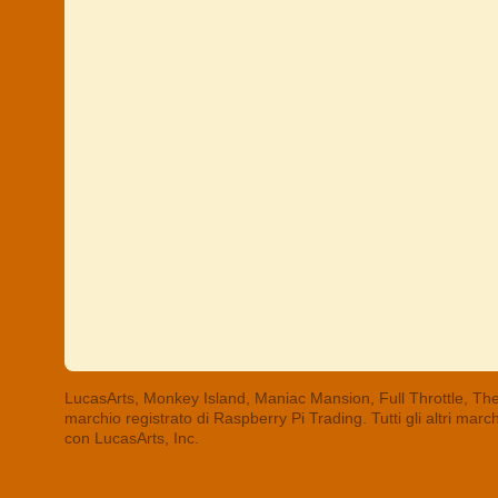
LucasArts, Monkey Island, Maniac Mansion, Full Throttle, The
marchio registrato di Raspberry Pi Trading. Tutti gli altri mar
con LucasArts, Inc.