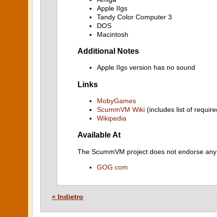
Apple IIgs
Tandy Color Computer 3
DOS
Macintosh
Additional Notes
Apple IIgs version has no sound
Links
MobyGames
ScummVM Wiki
(includes list of require
Wikipedia
Available At
The ScummVM project does not endorse any ind
GOG.com
« Indietro