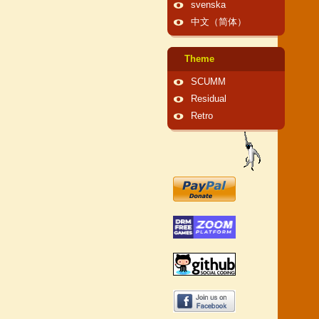
svenska
中文（简体）
Theme
SCUMM
Residual
Retro