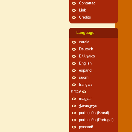
Contattaci
Link
Credits
Language
català
Deutsch
Ελληνικά
English
español
suomi
français
עברית
magyar
ქართული
português (Brasil)
português (Portugal)
русский