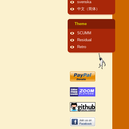
svenska
中文（简体）
Theme
SCUMM
Residual
Retro