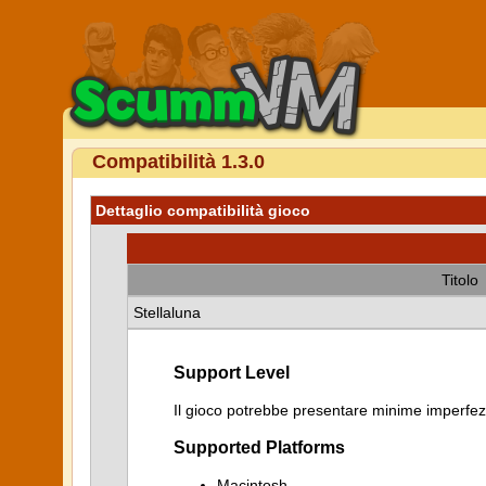
Compatibilità 1.3.0
Dettaglio compatibilità gioco
Titolo
Stellaluna
Support Level
Il gioco potrebbe presentare minime imperfezi
Supported Platforms
Macintosh