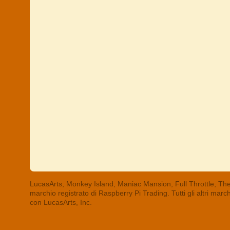
LucasArts, Monkey Island, Maniac Mansion, Full Throttle, The
marchio registrato di Raspberry Pi Trading. Tutti gli altri mar
con LucasArts, Inc.