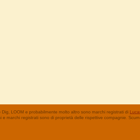
 Dig, LOOM e probabilmente molto altro sono marchi registrati di
Lucas
chi e marchi registrati sono di proprietà delle rispettive compagnie. Sc