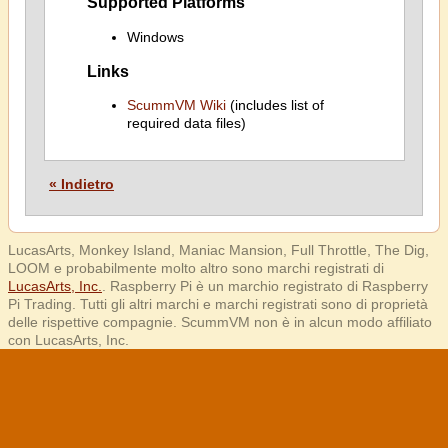
Supported Platforms
Windows
Links
ScummVM Wiki
(includes list of
required data files)
« Indietro
LucasArts, Monkey Island, Maniac Mansion, Full Throttle, The Dig,
LOOM e probabilmente molto altro sono marchi registrati di
LucasArts, Inc.
. Raspberry Pi è un marchio registrato di Raspberry
Pi Trading. Tutti gli altri marchi e marchi registrati sono di proprietà
delle rispettive compagnie. ScummVM non è in alcun modo affiliato
con LucasArts, Inc.