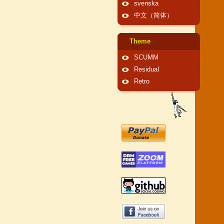
svenska
中文（简体）
Theme
SCUMM
Residual
Retro