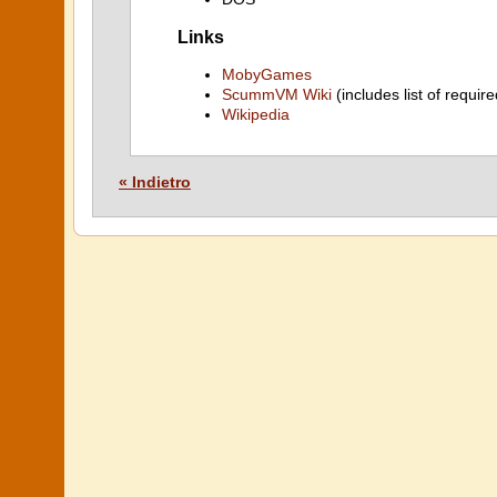
Links
MobyGames
ScummVM Wiki
(includes list of require
Wikipedia
« Indietro