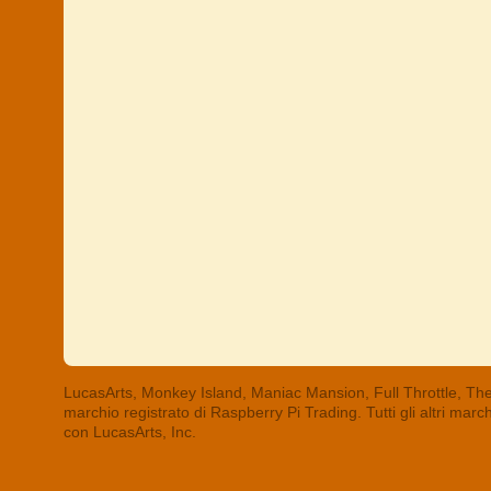
LucasArts, Monkey Island, Maniac Mansion, Full Throttle, The
marchio registrato di Raspberry Pi Trading. Tutti gli altri mar
con LucasArts, Inc.