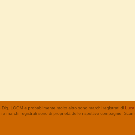
 Dig, LOOM e probabilmente molto altro sono marchi registrati di
Lucas
chi e marchi registrati sono di proprietà delle rispettive compagnie. Sc