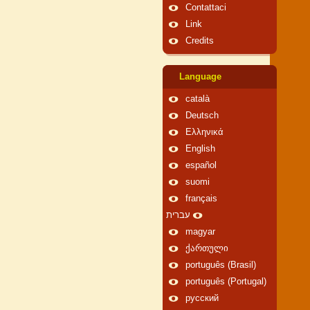
Contattaci
Link
Credits
Language
català
Deutsch
Ελληνικά
English
español
suomi
français
עברית
magyar
ქართული
português (Brasil)
português (Portugal)
русский