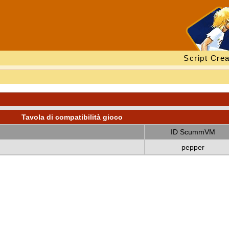
Script Crea
Tavola di compatibilità gioco
ID ScummVM
pepper