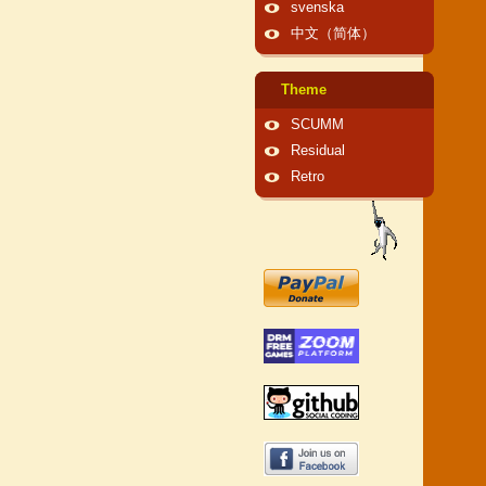
svenska
中文（简体）
Theme
SCUMM
Residual
Retro