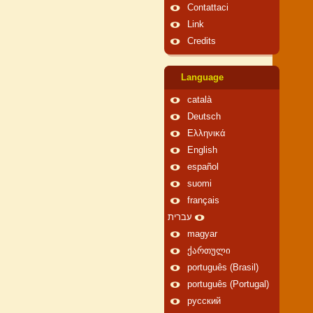
Contattaci
Link
Credits
Language
català
Deutsch
Ελληνικά
English
español
suomi
français
עברית
magyar
ქართული
português (Brasil)
português (Portugal)
русский