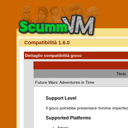
Compatibilità 1.6.0
Dettaglio compatibilità gioco
Titolo
Future Wars: Adventures in Time
Support Level
Il gioco potrebbe presentare minime imperfezi
Supported Platforms
Amiga