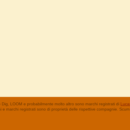
 Dig, LOOM e probabilmente molto altro sono marchi registrati di
Lucas
chi e marchi registrati sono di proprietà delle rispettive compagnie. Sc