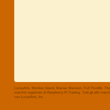
LucasArts, Monkey Island, Maniac Mansion, Full Throttle, The
marchio registrato di Raspberry Pi Trading. Tutti gli altri mar
con LucasArts, Inc.