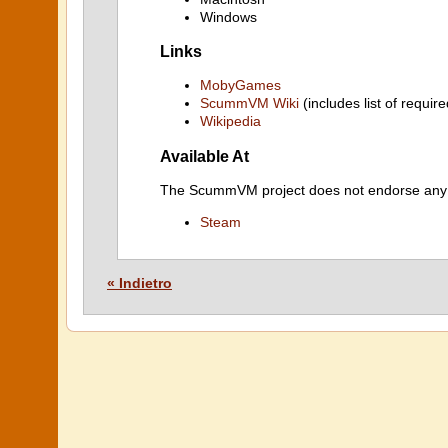
Windows
Links
MobyGames
ScummVM Wiki
(includes list of require
Wikipedia
Available At
The ScummVM project does not endorse any ind
Steam
« Indietro