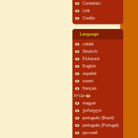
Contattaci
Link
Credits
Language
català
Deutsch
Ελληνικά
English
español
suomi
français
עברית
magyar
ქართული
português (Brasil)
português (Portugal)
русский