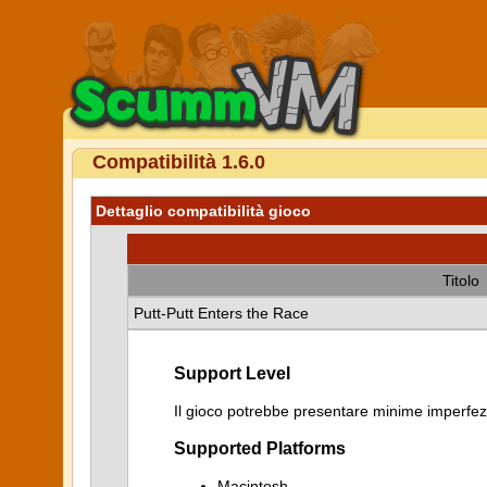
Compatibilità 1.6.0
Dettaglio compatibilità gioco
Titolo
Putt-Putt Enters the Race
Support Level
Il gioco potrebbe presentare minime imperfezi
Supported Platforms
Macintosh