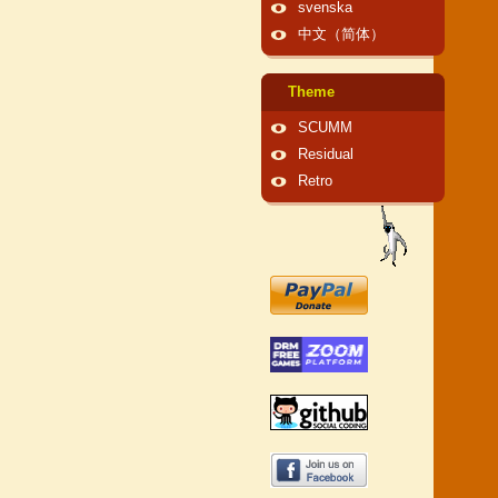
svenska
中文（简体）
Theme
SCUMM
Residual
Retro