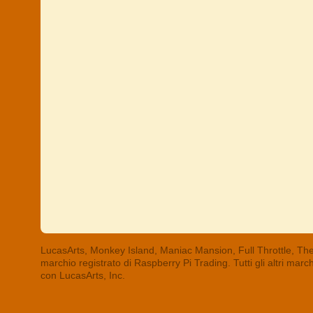
LucasArts, Monkey Island, Maniac Mansion, Full Throttle, The
marchio registrato di Raspberry Pi Trading. Tutti gli altri mar
con LucasArts, Inc.