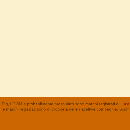
 Dig, LOOM e probabilmente molto altro sono marchi registrati di
Lucas
chi e marchi registrati sono di proprietà delle rispettive compagnie. Sc