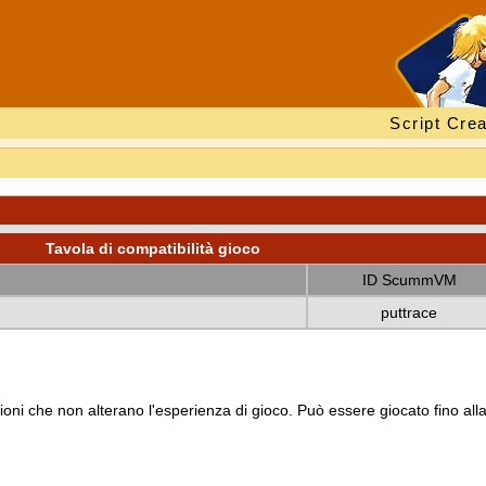
Script Crea
Tavola di compatibilità gioco
ID ScummVM
puttrace
oni che non alterano l'esperienza di gioco. Può essere giocato fino all